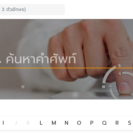
I
J
K
L
M
N
O
P
Q
R
S