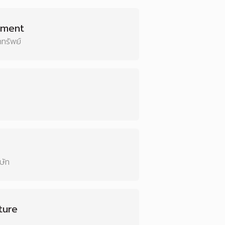
ement
ทรัพย์
ษัท
ture