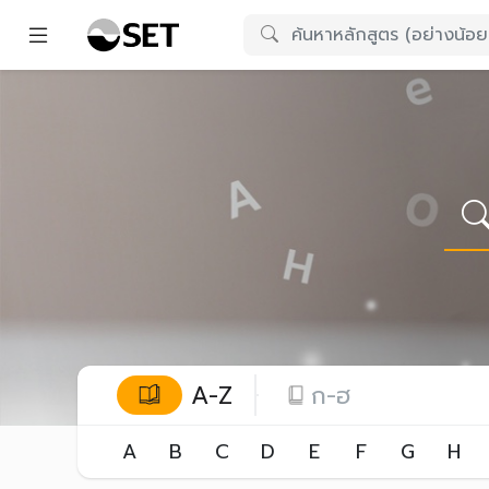
A-Z
ก-ฮ
A
B
C
D
E
F
G
H