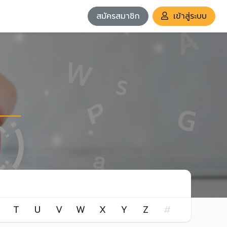
สมัครสมาชิก
เข้าสู่ระบบ
T
U
V
W
X
Y
Z
#