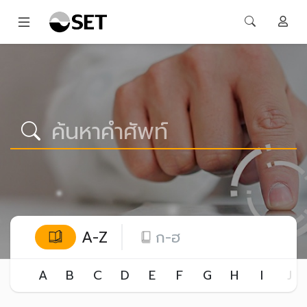
A-Z
ก-ฮ
A
B
C
D
E
F
G
H
I
J