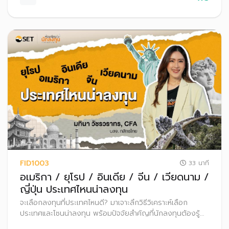
FID1003
33 นาที
อเมริกา / ยุโรป / อินเดีย / จีน / เวียดนาม /
ญี่ปุ่น ประเทศไหนน่าลงทุน
จะเลือกลงทุนที่ประเทศไหนดี? มาเจาะลึกวิธีวิเคราะห์เลือก
ประเทศและโซนน่าลงทุน พร้อมปัจจัยสำคัญที่นักลงทุนต้องรู้
ก่อนก้าวสู่ตลาดทุนทั่วโลกอย่างมั่นใจ ไม่ว่าจะเป็น สหรัฐอเมริกา