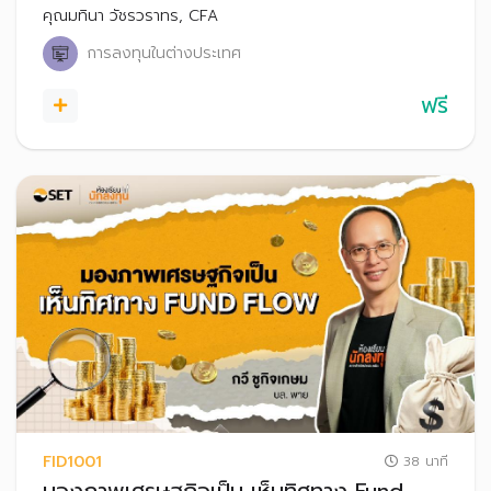
ยุโรป จีน อินเดีย เวียดนาม หรือญี่ปุ่น
คุณมทินา วัชรวราทร, CFA
การลงทุนในต่างประเทศ
ฟรี
FID1001
38 นาที
มองภาพเศรษฐกิจเป็น เห็นทิศทาง Fund