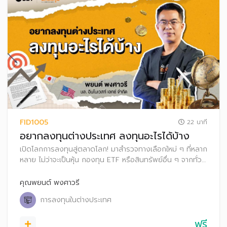
FID1005
22 นาที
อยากลงทุนต่างประเทศ ลงทุนอะไรได้บ้าง
เปิดโลกการลงทุนสู่ตลาดโลก! มาสำรวจทางเลือกใหม่ ๆ ที่หลาก
หลาย ไม่ว่าจะเป็นหุ้น กองทุน ETF หรือสินทรัพย์อื่น ๆ จากทั่ว
โลก พร้อมเรียนรู้ข้อดี-ข้อเสียของแต่ละทางเลือก เพื่อสร้าง
พอร์ตลงทุนที่แข็งแกร่งและหลากหลาย พร้อมรับมือกับทุกความ
คุณพยนต์ พงศาวรี
ท้าทายในตลาดโลก
การลงทุนในต่างประเทศ
ฟรี