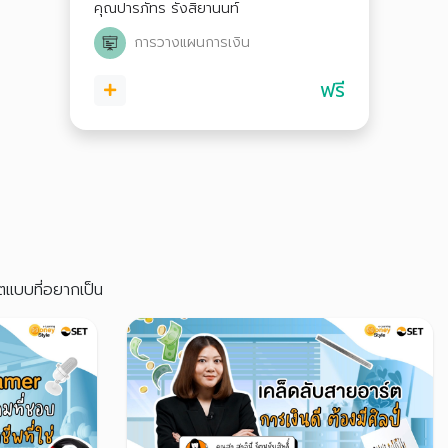
คุณปารภัทร รังสิยานนท์
ปัญหาในอนาคต
การวางแผนการเงิน
ฟรี
ิตแบบที่อยากเป็น