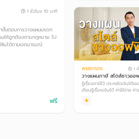
ความมั่งคั่งและมั่นคงให้กับชีวิ
1 ชั่วโมง 10 นาที
ึกทุกขั้นตอนการวางแผนมรดก
กรรมให้ถูกต้องตามกฎหมาย ไป
ย์สินได้ตามเจตนารมณ์
WMD1505
1 ชั
วางแผนภาษี สไตล์ชาวออฟ
รู้เรื่องภาษีไว้ ประหยัดเงินได้เ
เรียนรู้เรื่องเงินได้ ค่าใช้จ่าย 
และสิทธิประโยชน์ทางภาษี เพื่
ฟรี
แบบง่าย ๆ สไตล์มนุษย์เงินเดือ