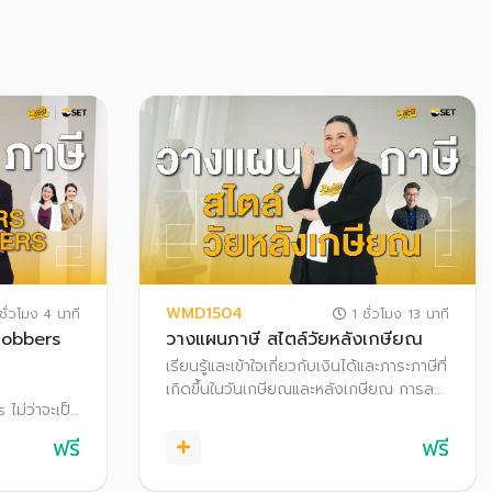
WMD1504
ชั่วโมง 4 นาที
1 ชั่วโมง 13 นาที
Jobbers
วางแผนภาษี สไตล์วัยหลังเกษียณ
เรียนรู้และเข้าใจเกี่ยวกับเงินได้และภาระภาษีที่
เกิดขึ้นในวันเกษียณและหลังเกษียณ การลด
ไม่ว่าจะเป็น
หย่อนภาษี สิทธิประโยชน์ทางภาษีสำหรับผู้สูง
ก ณ ที่จ่าย
อายุ เพื่อการวางแผนภาษีให้ถูกต้องและ
ฟรี
ฟรี
อมแนวทางการ
เหมาะสม
ะสม สร้าง