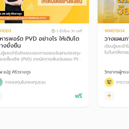
D1003
WMD1504
1 ชั่วโมง 31 นาที
ิหารพอร์ต PVD อย่างไร ให้เติบโต
วางแผนภา
่างยั่งยืน
เรียนรู้และเข้า
ในวันเกษียณแ
ยนรู้และเข้าใจลักษณะของการออมเงินผ่านกองทุน
ประโยชน์ทางภา
องเลี้ยงชีพ (PVD) เทคนิคการเพิ่มเงินออม PVD
ภาษีให้ถูกต้อ
ปรับพอร์ตการลงทุน PVD ทางเลือกบริหารเงิน
 PVD กรณีเกษียณอายุหรือออกจากกองทุน
พ.ธนัฐ ศิริวรางกูร
วิทยากรผู้ทรง
องเลี้ยงชีพ
การลงทุนในกองทุนรวม
การวาง
ฟรี