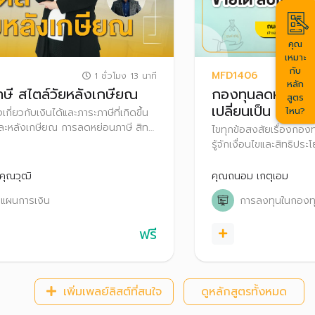
คุณ
เหมาะ
กับ
MFD1406
1 ชั่วโมง 13 นาที
หลัก
ษี สไตล์วัยหลังเกษียณ
กองทุนลดหย่อนภา
สูตร
เปลี่ยนเป็น
ไหน?
ใจเกี่ยวกับเงินได้และภาระภาษีที่เกิดขึ้น
ละหลังเกษียณ การลดหย่อนภาษี สิทธิ
ไขทุกข้อสงสัยเรื่องกอง
ษีสำหรับผู้สูงอายุ เพื่อการวางแผน
รู้จักเงื่อนไขและสิทธิป
งและเหมาะสม
ประเภท
คุณวุฒิ
คุณถนอม เกตุเอม
แผนการเงิน
การลงทุนในกองท
ฟรี
เพิ่มเพลย์ลิสต์ที่สนใจ
ดูหลักสูตรทั้งหมด