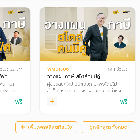
ตในระยะยาว
WMD1506
่วโมง 22 นาที
1 ชั่วโมง
ฟิศ
วางแผนภาษี สไตล์คนมีคู่
ยอะนะ! มา
คู่สมรสยุคใหม่ อย่าเสียภาษีแพงโดยไม่
ค่าลดหย่อน
จำเป็น! เรียนรู้วิธีบริหารจัดการภาษีสำหรับคู่
อวางแผนภาษี
สมรส เข้าใจประเภทเงินได้ ค่าใช้จ่าย ค่าลด
ฟรี
ฟรี
นกันเถอะ
หย่อน สิทธิประโยชน์ทางภาษี และเทคนิคการ
เลือกยื่นภาษีอย่างชาญฉลาด เพื่อลดภาระ
ภาษี พร้อมเพิ่มเงินออมให้ครอบครัว
เพิ่มเพลย์ลิสต์ที่สนใจ
ดูหลักสูตรทั้งหมด