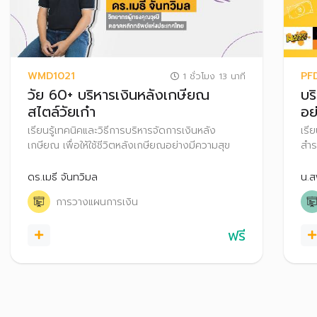
WMD1021
PF
1 ชั่วโมง 13 นาที
วัย 60+ บริหารเงินหลังเกษียณ
บร
สไตล์วัยเก๋า
อย
เรียนรู้เทคนิคและวิธีการบริหารจัดการเงินหลัง
เรี
เกษียณ เพื่อให้ใช้ชีวิตหลังเกษียณอย่างมีความสุข
สำร
การ
ออม
ดร.เมธี จันทวิมล
น.ส
สำร
การวางแผนการเงิน
ฟรี