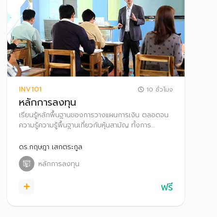
INV101
10 ชั่วโมง
หลักการลงทุน
เรียนรู้หลักพื้นฐานของการวางแผนการเงิน ตลอดจน
ความรู้ความรู้พื้นฐานเกี่ยวกับหุ้นสามัญ ทั้งการ
วิเคราะห์ปัจจัยพื้นฐานและการวิเคราะห์งบการเงินบริษัท
จดทะเบียน เพื่อค้นหาบริษัทที่มีพื้นฐานดี น่าลงทุน
ดร.กฤษฎา เสกตระกูล
หลักการลงทุน
ฟรี