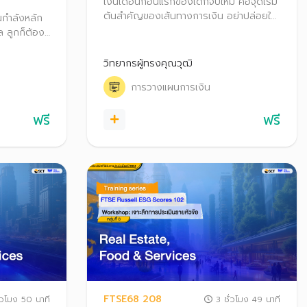
เงินเดือนก้อนแรกของเด็กจบใหม่ คือจุดเริ่ม
ต้นสำคัญของเส้นทางการเงิน อย่าปล่อยให้
นกำลังหลัก
ผ่านไปโดยไม่วางแผน เพราะยิ่งเริ่มออมเงิน
 ลูกก็ต้อง
เร็ว ยิ่งได้เปรียบกว่าใคร ทั้งมีเวลาให้เงิน
เอง ไปพร้อม
เติบโต และยังรับความเสี่ยงได้สูง
าบรื่น เพื่อ
วิทยากรผู้ทรงคุณวุฒิ
ุกคนใน
การวางแผนการเงิน
ฟรี
ฟรี
FTSE68 208
่วโมง 50 นาที
3 ชั่วโมง 49 นาที