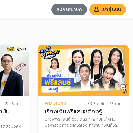
สมัครสมาชิก
เข้าสู่ระบบ
WMD1048
43 นาที
3 ชั่วโมง 28 นาที
ฉบับ
เรื่องเงินฟรีแลนซ์ต้องรู้
อาชีพฟรีแลนซ์ ชีวิตอิสระที่หลายคนใฝ่ฝัน
บริหารจัดการเวลาได้เอง ทำงานที่ไหนก็ได้
ต่ยังมั่งคั่ง
แต่จริงๆ แล้วมีความเสี่ยงจากรายได้ที่ไม่
ับ