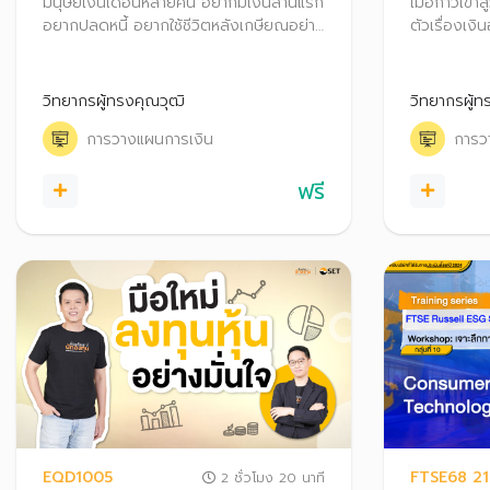
มนุษย์เงินเดือนหลายคน อยากมีเงินล้านแรก
เมื่อก้าวเข้
อยากปลดหนี้ อยากใช้ชีวิตหลังเกษียณอย่าง
ตัวเรื่องเงิน
สุขสบาย ความฝันเป็นจริงได้! แค่รู้จัก
พอใช้ตลอดช
วางแผนการเงินอย่างเป็นระบบ ทั้งเก็บเงิน
เรื่องที่คว
เงินลงทุน และเลือกใช้สิทธิลดหย่อนภาษี
เสี่ยงหากอา
วิทยากรผู้ทรงคุณวุฒิ
วิทยากรผู้ท
พร้อมพัฒนาทักษะการเงินของตัวเองไป
เพื่อใช้ชีวิ
การวางแผนการเงิน
การว
ด้วย
ฟรี
EQD1005
FTSE68 2
2 ชั่วโมง 20 นาที