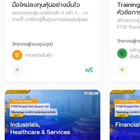
มือใหม่ลงทุนหุ้นอย่างมั่นใจ
Training
หัวข้อกา
อยากลงทุนหุ้น แต่ยังกลัว ๆ กล้า ๆ ... มา
Russell
ทางนี้! มาเรียนรู้พื้นฐานการลงทุนในหุ้นแบบ
สร้างความรู้
ง่าย ๆ พร้อมเทคนิคและเครื่องมือที่ใช้ในการ
FTSE Russel
คัดกรองและวิเคราะห์หุ้นด้วยตนเอง ไป
จดทะเบียนเ
จนถึงขั้นตอนการซื้อขายหุ้น เพื่อเริ่มต้น
ก่อนที่จะเร
วิทยากรผู้ท
วิทยากรผู้ทรงคุณวุฒิ
ลงทุนได้อย่างมั่นใจ สร้างพอร์ตที่เติบโตได้
Russell ESG
หลัก
ในระยะยาว
2569 เป็นต
การลงทุนในหุ้น
ยั่งยื
ฟรี