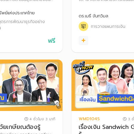
่อุปทาน (Sustainable Supply
Sandwich Gen ที่ต้องดูแลทั้ง
gement) ซึ่งการวิเคราะห์ห่วง
ควบคู่กันไป พร้อมเคล็ดลับสื่อส
ัพย์แห่งประเทศไทย
ดร.เมธี จันทวิมล
็นกระบวนการขั้นพื้นฐานและ
วางแผนภาษี-ประกัน-มรดก เพื่
สูตรการพัฒนาธุรกิจอย่าง
ารพัฒนาธุรกิจ บนแนวคิดการ
มั่งคั่งและคุ้มครองความสุขขอ
การวางแผนการเงิน
น
า (Create Value)
ยั่งยืน
ฟรี
WMD1045
4 ชั่วโมง 3 นาที
3 ชั
นวัยเกษียณต้องรู้
เรื่องเงิน Sandwich 