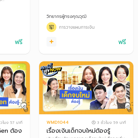
แน่นอน บางเดือนก็งานแน่น บางเดือนราย
พ่อแม่และลูก
ได้สะดุด การวางแผนบริหารเงินและภาษี จึง
ารข้ามรุ่น
วิทยากรผู้ทรงคุณวุฒิ
เป็นสิ่งสำคัญ ช่วยให้ชีวิตฟรีแลนซ์มั่นคงและ
อส่งต่อความ
สบายใจ
งทุกคนอย่าง
การวางแผนการเงิน
ฟรี
ฟรี
WMD1044
่วโมง 57 นาที
3 ชั่วโมง 59 นาที
Gen ต้อง
เรื่องเงินเด็กจบใหม่ต้องรู้