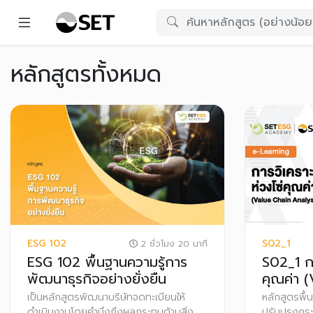
หลักสูตรทั้งหมด
ESG 102
S02_1
2 ชั่วโมง 20 นาที
ESG 102 พื้นฐานความรู้การ
S02_1 กา
พัฒนาธุรกิจอย่างยั่งยืน
คุณค่า 
Analysi
เป็นหลักสูตรพัฒนาบริษัทจดทะเบียนให้
หลักสูตรพื้
ดำเนินงานโดยคำนึงถึงผลกระทบด้านสิ่ง
ปรับปรุงกระ