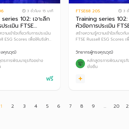
06
FTSE68 205
3 ชั่วโมง 15 นาที
3 ชั
 series 102: เจาะลึก
Training series 102: 
รประเมิน FTSE
หัวข้อการประเมิน FTS
 ESG Scores 2025
Russell ESG Scores
ความเข้าใจเกี่ยวกับการประเมิน
สร้างความรู้ความเข้าใจเกี่ยวกั
l ESG Scores เพื่อให้บริษัท
FTSE Russell ESG Scores เพื่
ตรียมความพร้อมและปรับตัว
จดทะเบียนเตรียมความพร้อมแล
ิ่มประกาศผลการประเมิน FTSE
ก่อนที่จะเริ่มประกาศผลการประ
รงคุณวุฒิ
วิทยากรผู้ทรงคุณวุฒิ
 Scores สู่สาธารณะ ตั้งแต่ปี
Russell ESG Scores สู่สาธารณ
สูตรการพัฒนาธุรกิจอย่าง
หลักสูตรการพัฒนาธุรกิ
้นไป
2569 เป็นต้นไป
น
ยั่งยืน
ฟรี
(current)
1
2
3
4
5
6
7
8
9
...
20
2