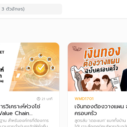
WMD1701
21 นาที
รวิเคราะห์ห่วงโซ่
เงินทองต้องวางแผน 
(Value Chain
ครอบครัว
s)
นฐาน สำหรับองค์กรที่ต้องการ
สูตรลับ 'เดอะแบก' แบกทั้งบ้าน แ
บวนการดำเนินธุรกิจให้ยั่งยืน
ได้! เจาะลึกเทคนิคบริหารเงินฉบ