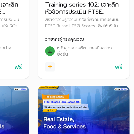
เจาะลึก
Training series 102: เจาะลึก
E
หัวข้อการประเมิน FTSE
 2025
Russell ESG Scores 2025
บการประเมิน
สร้างความรู้ความเข้าใจเกี่ยวกับการประเมิน
อให้บริษัท
FTSE Russell ESG Scores เพื่อให้บริษัท
ะปรับตัว
จดทะเบียนเตรียมความพร้อมและปรับตัว
เมิน FTSE
ก่อนที่จะเริ่มประกาศผลการประเมิน FTSE
วิทยากรผู้ทรงคุณวุฒิ
ะ ตั้งแต่ปี
Russell ESG Scores สู่สาธารณะ ตั้งแต่ปี
จอย่าง
หลักสูตรการพัฒนาธุรกิจอย่าง
2569 เป็นต้นไป
ยั่งยืน
ฟรี
ฟรี