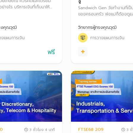
รู้
าสู่วัยเกษียณ ควรคิดและเตรียม
อย่างไร บริหารเงินที่เก็บมาให้
Sandwich Gen วัยทำงานที่เป็
ีวิตต้องทำแบบไหน มีอีกหลาย
ของครอบครัว พ่อแม่ก็ต้องดูแล
รรู้ เช่น การวางแผนมรดก, ความ
เลี้ยง และสร้างอนาคตของตัว
ยุยืนขึ้น มาเตรียมความพร้อม
ๆ กัน มาเรียนรู้วิธีบริหารเงินให้ร
รงคุณวุฒิ
วิทยากรผู้ทรงคุณวุฒิ
ตหลังเกษียณอย่างมีความสุขกัน!
คุณภาพชีวิตที่ดีให้ตัวเองและท
างแผนการเงิน
การวางแผนการเงิน
ครอบครัว
ฟรี
10
FTSE68 209
3 ชั่วโมง 4 นาที
3 ชั