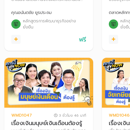
แวดล้อม สังคม และบรรษัทภิบาล
ตลอดห่วงโซ
(Environmental, Social and
Chain Mana
คุณอนันตชัย ยูรประถม
ตลาดหลักทร
Governance: ESG)
โซ่คุณค่าเป
หลักสูตรการพัฒนาธุรกิจอย่าง
หลัก
จำเป็นต่อก
ยั่งยืน
ยั่งยื
สร้างคุณค่
ฟรี
WMD1047
WMD1046
3 ชั่วโมง 46 นาที
เรื่องเงินมนุษย์เงินเดือนต้องรู้
เรื่องเงิ