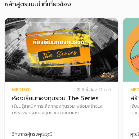
หลักสูตรแนะนำที่เกี่ยวข้อง
MFD1501
MFD
3 ชั่วโมง 42 นาที
ห้องเรียนกองทุนรวม The Series
สร
เรียนรู้เทคนิคการเลือกกองทุนรวม พร้อมสร้างและ
เรีย
บริหารพอร์ตกองทุนรวมด้วยตนเอง
ด้วย
และเ
วิทยากรผู้ทรงคุณวุฒิ
คุณพ