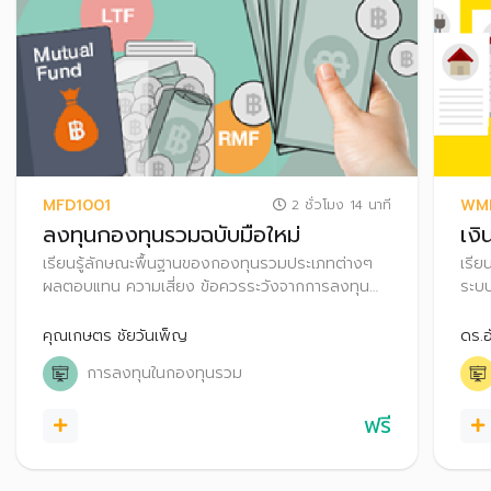
MFD1001
WM
2 ชั่วโมง 14 นาที
ลงทุนกองทุนรวมฉบับมือใหม่
เง
เรียนรู้ลักษณะพื้นฐานของกองทุนรวมประเภทต่างๆ
เรีย
ผลตอบแทน ความเสี่ยง ข้อควรระวังจากการลงทุน
ระบบ
สิทธิประโยชน์ทางภาษี ตลอดจนเทคนิคการเลือก
อดคว
กองทุนรวมให้เหมาะกับตนเอง
คุณเกษตร ชัยวันเพ็ญ
ดร.อ
การลงทุนในกองทุนรวม
ฟรี