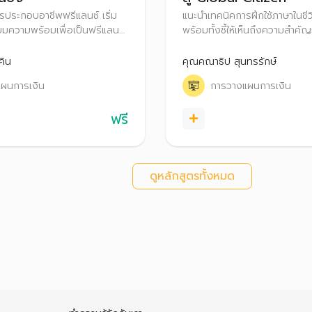
รประกอบอาชีพฟรีแลนซ์ เริ่ม
แนะนำเทคนิคการฝึกใช้ภาษาในชี
ียมความพร้อมเพื่อเป็นฟรีแลนซ์
พร้อมทั้งชี้ให้เห็นถึงความสำคั
ดีและข้อควรระวัง พร้อมทั้งแชร์
ของทักษะทางด้านภาษาในการทำ
ารเป็นฟรีแลนซ์อย่างไรให้
ความสำเร็จ รวมถึงเคล็ดลับวา
คิน
คุณคณาธิป สุนทรรักษ์
็จ รวมถึงเทคนิคการบริหาร
เพื่อให้บรรลุเป้าหมายชีวิตในระย
ผนการเงิน
การวางแผนการเงิน
ับอาชีพฟรีแลนซ์
ฟรี
ดูหลักสูตรทั้งหมด