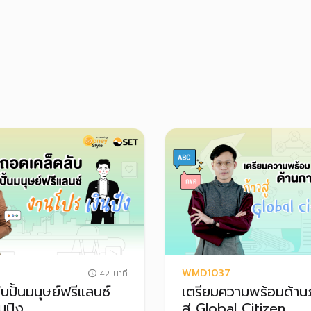
WMD1037
42 นาที
บปั้นมนุษย์ฟรีแลนซ์
เตรียมความพร้อมด้าน
นปัง
สู่ Global Citizen