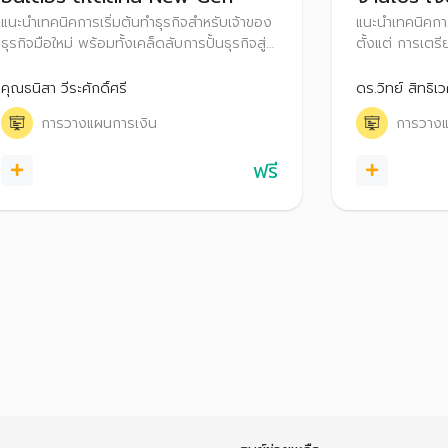
แนะนำเทคนิคการเริ่มต้นทำธุรกิจสำหรับเจ้าของ
แนะนำเทคนิคกา
ธุรกิจมือใหม่ พร้อมทั้งเคล็ดลับการปั้นธุรกิจสู่
ตั้งแต่ การเตร
ความสำเร็จ รวมถึงการต่อยอดเงินออมผ่าน
เปรียบเทียบข้อ
การลงทุน
ประสบการณ์ในก
คุณธนิสา วีระศักดิ์ศรี
ดร.วิทย์ สิทธิเว
ประสบความสำเร
การวางแผนการเงิน
การวางแ
จัดการเงินสำหร
ฟรี