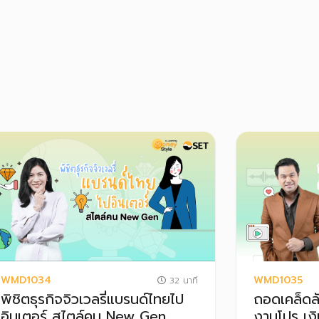
WMD1034
WMD1035
32 นาที
พิชิตธุรกิจจิวเวลรี่แบรนด์ไทยไป
ถอดเคล็ดลั
อินเตอร์ สไตล์คน New Gen
งานโปร เงิ