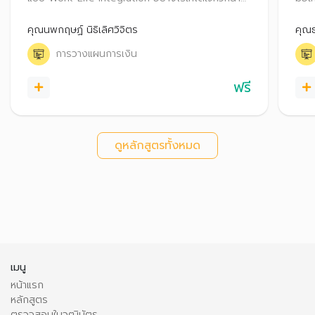
งาน เพื่อนร่วมงาน และลูกค้า พร้อมทั้งสอดแทรก
รวม
เรื่องเกี่ยวกับการวางแผนบริหารการเงิน โดยนำ
คุณนพกฤษฏ์ นิธิเลิศวิจิตร
คุณธ
แนวคิด Work-Life Integration มาใช้ บริหารจัดการ
การวางแผนการเงิน
ด้านการเงินได้อย่างมั่นใจ
ฟรี
ดูหลักสูตรทั้งหมด
เมนู
หน้าแรก
หลักสูตร
ตรวจสอบใบวุฒิบัตร