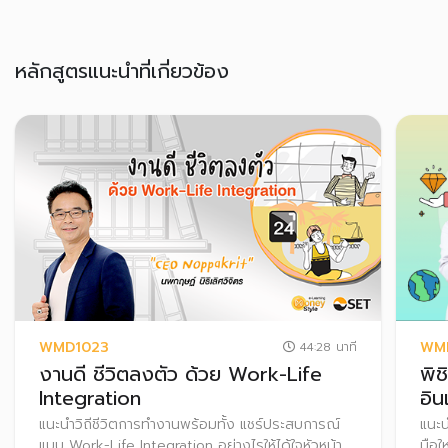
หลักสูตรแนะนำที่เกี่ยวข้อง
WMD1023
WM
44:28 นาที
งานดี ชีวิตลงตัว ด้วย Work-Life
พิช
Integration
อิ
แนะนำวิถีชีวิตการทำงานพร้อมทั้ง แชร์ประสบการณ์
แนะน
แบบ Work-Life Integration อย่างไรให้ได้ใจหัวหน้า
มือใ