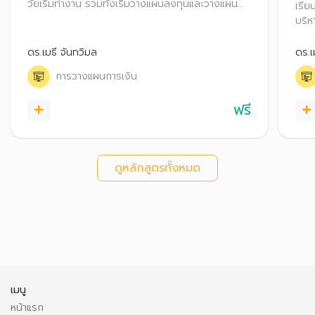
วัยเริ่มทำงาน รวมทั้งเริ่มวางแผนลงทุนและวางแผน
เรีย
ภาษี เพื่อสร้างความมั่งคั่งในอนาคต
บริห
ออมเ
ดร.เมธี จันทวิมล
ดร.เ
การวางแผนการเงิน
ฟรี
ดูหลักสูตรทั้งหมด
เมนู
หน้าแรก