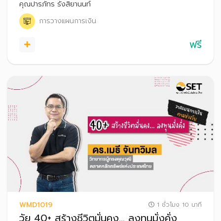
พอกพูนกังวลว่าจะมีปัญหาในอนาคต
คุณปารภัทร รังสิยานนท์
การวางแผนการเงิน
ฟรี
WMD1019
1 ชั่วโมง 10 นาที
วัย 40+ สร้างชีวิตมั่นคง… ลงทุนมั่งคั่ง