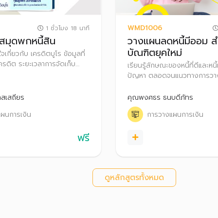
WMD1006
1 ชั่วโมง 18 นาที
 สมุดพกหนี้สิน
วางแผนลดหนี้มีออม ส
บัณฑิตยุคใหม่
จเกี่ยวกับ เครดิตบูโร ข้อมูล​ที่
ครดิต ระยะเวลาการจัดเก็บ
เรียนรู้ลักษณะของหนี้ที่ดีและหนี้
อมูล​เครดิต วิธีการอ่าน
ปัญหา ตลอดจนแนวทางการวา
ครดิตบูโร และสิทธิตามกฏหมาย
จัดการหนี้ เพื่อให้มีเงินเหลือใช
ูล รวมถึงการตรวจเครดิตบูโร​​
ออมเพื่อสร้างความมั่นคงในชีวิ
สเสถียร
คุณพงศธร ธนบดีภัทร
ผนการเงิน
การวางแผนการเงิน
ฟรี
ดูหลักสูตรทั้งหมด