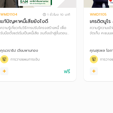
WMD1104
WMD1105
1 ชั่วโมง 10 นาที
แก้ปัญหาหนี้เสียยังไงดี
เครดิตบูโร
ความรู้เกี่ยวกับวิธีการปรับโครงสร้างหนี้ เพื่อ
ความรู้ความเข้าใ
รับมือตั้งแต่เริ่มเป็นหนี้เสีย จนถึงเข้าสู่ขั้นตอน
จัดเก็บ คะแนนเ
ทางกฎหมาย เหมาะกับผู้ที่มีปัญหาหนี้เสียเบื้อง
ข้อมูล รายงานข้
ต้น ไปจนถึงหนี้ที่มีปัญหารุนแรง เช่น ถูกฟ้อง
รายงานข้อมูลเ
ถูกบังคับคดี
ของเจ้าของข้อม
คุณวราธิป เจียมพานทอง
คุณสุรพล โอภา
ด้วยตัวเอง
การวางแผนการเงิน
การวางแ
ฟรี