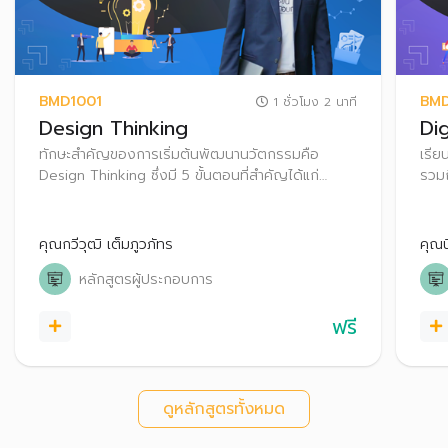
BMD1001
BM
1 ชั่วโมง 2 นาที
Design Thinking
Di
ทักษะสำคัญของการเริ่มต้นพัฒนานวัตกรรมคือ
เรีย
Design Thinking ซึ่งมี 5 ขั้นตอนที่สำคัญได้แก่
รวมถ
Empathize ,Define, Idea, Prototype and Test
เพื่
คุณกวีวุฒิ เต็มภูวภัทร
คุณน
หลักสูตรผู้ประกอบการ
ฟรี
ดูหลักสูตรทั้งหมด