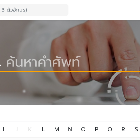
I
J
K
L
M
N
O
P
Q
R
S