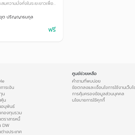
สมความมั่งคั่งในระยะยาวเพื่อ
มายเกษียณ สไตล์มนุษย์เงิน
ยุต ปริญญาธนกุล
ฟรี
ศูนย์ช่วยเหลือ
le
คำถามที่พบบ่อย
การเงิน
ข้อตกลงและเงื่อนไขการใช้งานเว็บไ
ทุน
การคุ้มครองข้อมูลส่วนบุคคล
หุ้น
นโยบายการใช้คุกกี้
อนุพันธ์
นกองทุนรวม
ตราสารหนี้
ใน DW
นต่างประเทศ