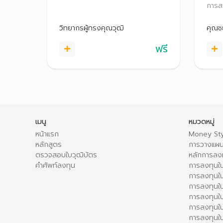
เงินที่เก็บมาให้พอใช้ตลอดชีวิตต้อง
การสะ
ทำแบบไหน มีอีกหลายเรื่องที่ควรรู้
เป้าห
เช่น การวางแผนมรดก, ความเสี่ยง
เดือน
วิทยากรผู้ทรงคุณวุฒิ
คุณช
หากอายุยืนขึ้น มาเตรียมความพร้อม
เพื่อใช้ชีวิตหลังเกษียณอย่างมีความ
ฟรี
สุขกัน!
เมนู
หมวดหมู่
หน้าแรก
Money Sty
หลักสูตร
การวางแผน
ตรวจสอบใบวุฒิบัตร
หลักการลง
คำศัพท์ลงทุน
การลงทุนใน
การลงทุนใน
การลงทุนใ
การลงทุนใน
การลงทุน
การลงทุนใ