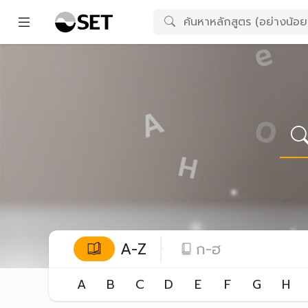
A-Z
ก-ฮ
A
B
C
D
E
F
G
H