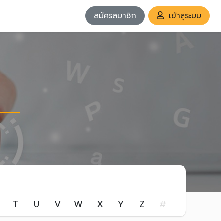
สมัครสมาชิก
เข้าสู่ระบบ
T
U
V
W
X
Y
Z
#