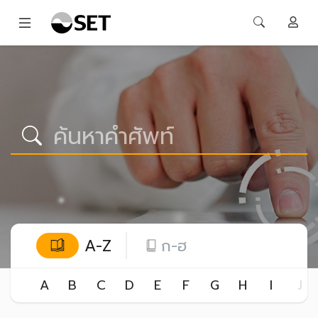
A-Z
ก-ฮ
A
B
C
D
E
F
G
H
I
J