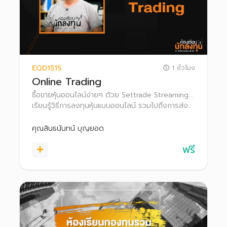
EQD1515
1 ชั่วโมง
Online Trading
ซื้อขายหุ้นออนไลน์ง่ายๆ ด้วย Settrade Streaming...
เรียนรู้วิธีการลงทุนหุ้นแบบออนไลน์ รวมไปถึงการส่ง
คำสั่งซื้อขาย และฟังก์ชั่นการใช้งานต่างๆ ใน Settrade
Streaming เพื่อใช้เป็นตัวช่วยในการลงทุน
คุณสินธนันทน์ บุญยอด
ฟรี