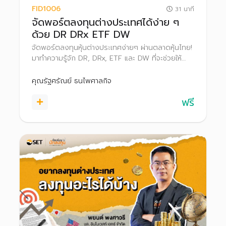
FID1006
31 นาที
จัดพอร์ตลงทุนต่างประเทศได้ง่าย ๆ
ด้วย DR DRx ETF DW
จัดพอร์ตลงทุนหุ้นต่างประเทศง่ายๆ ผ่านตลาดหุ้นไทย!
มาทำความรู้จัก DR, DRx, ETF และ DW ที่จะช่วยให้
ลงทุนในบริษัทดังระดับโลกได้สะดวกสบายเหมือนซื้อ
ขายหุ้นไทย
คุณรัฐศรัณย์ ธนไพศาลกิจ
ฟรี