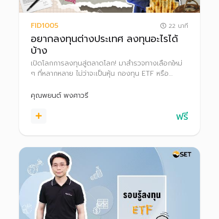
FID1005
22 นาที
อยากลงทุนต่างประเทศ ลงทุนอะไรได้
บ้าง
เปิดโลกการลงทุนสู่ตลาดโลก! มาสำรวจทางเลือกใหม่
ๆ ที่หลากหลาย ไม่ว่าจะเป็นหุ้น กองทุน ETF หรือ
สินทรัพย์อื่น ๆ จากทั่วโลก พร้อมเรียนรู้ข้อดี-ข้อเสีย
ของแต่ละทางเลือก เพื่อสร้างพอร์ตลงทุนที่แข็งแกร่ง
คุณพยนต์ พงศาวรี
และหลากหลาย พร้อมรับมือกับทุกความท้าทายในตลาด
ฟรี
โลก