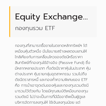
Equity Exchange
Traded Fund (ETF)
กองทุนรวม ETF
กองทุนที่สามารถซื้อขายในตลาดหลักทรัพย์ฯ ได้
เหมือนหุ้นตัวหนึ่ง มีนโยบายสร้างผลตอบแทนให้
ใกล้เคียงกับการเคลื่อนไหวของดัชนีหรือราคา
สินทรัพย์ที่กองทุนใช้อ้างอิง (Passive Fund) ซึ่ง
มีหลากหลายประเภท ทั้งดัชนีราคาหุ้นในประเทศ หุ้น
ต่างประเทศ หุ้นรายกลุ่มอุตสาหกรรม รวมไปถึง
ดัชนีตราสารหนี้ และทองคำความพิเศษของ ETF
คือ การนำเอาจุดเด่นของหุ้นและกองทุนรวมดัชนี
มารวมไว้ด้วยกัน โดยมีคุณสมบัติเหมือนกองทุน
รวมดัชนี ไม่ว่าจะเป็นการที่มีมืออาชีพเป็นผู้ดูแล
บริหารจัดการลงทุนให้ ใช้เงินลงทุนน้อย แต่