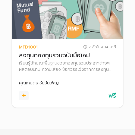
MFD1001
2 ชั่วโมง 14 นาที
ลงทุนกองทุนรวมฉบับมือใหม่
เรียนรู้ลักษณะพื้นฐานของกองทุนรวมประเภทต่างๆ
ผลตอบแทน ความเสี่ยง ข้อควรระวังจากการลงทุน
สิทธิประโยชน์ทางภาษี ตลอดจนเทคนิคการเลือก
กองทุนรวมให้เหมาะกับตนเอง
คุณเกษตร ชัยวันเพ็ญ
ฟรี