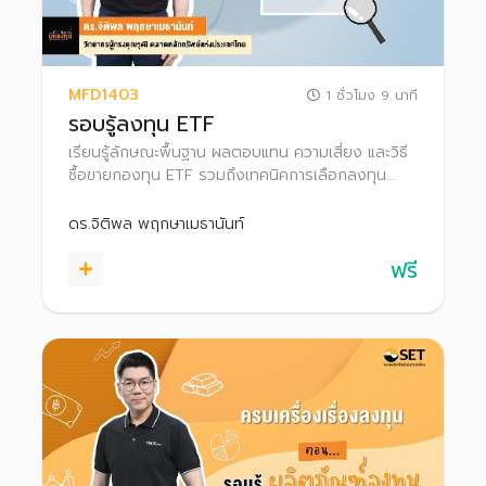
MFD1403
1 ชั่วโมง 9 นาที
รอบรู้ลงทุน ETF
เรียนรู้ลักษณะพื้นฐาน ผลตอบแทน ความเสี่ยง และวิธี
ซื้อขายกองทุน ETF รวมถึงเทคนิคการเลือกลงทุน
ETF และรู้จักเครื่องมือที่ช่วยคัดกรอง เพื่อให้สามารถ
เลือกลงทุนในกองทุนที่เหมาะสมกับตนเองได้
ดร.จิติพล พฤกษาเมธานันท์
ฟรี