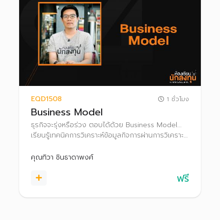
EQD1508
1 ชั่วโมง
Business Model
ธุรกิจจะรุ่งหรือร่วง ตอบได้ด้วย Business Model...
เรียนรู้เทคนิคการวิเคราะห์ข้อมูลกิจการผ่านการวิเคราะห์
Business Model เพื่อคาดการณ์การเติบโตของ
กิจการในอนาคตก่อนตัดสินใจลงทุน
คุณทิวา ชินธาดาพงศ์
ฟรี