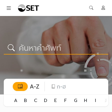
A-Z
ก-ฮ
A
B
C
D
E
F
G
H
I
J