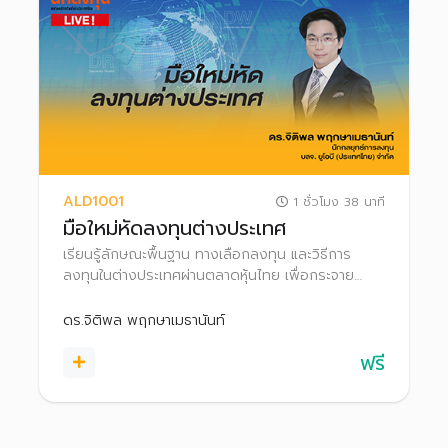
ALD1001
1 ชั่วโมง 38 นาที
มือใหม่หัดลงทุนต่างประเทศ
เรียนรู้ลักษณะพื้นฐาน ทางเลือกลงทุน และวิธีการ
ลงทุนในต่างประเทศผ่านตลาดหุ้นไทย เพื่อกระจาย
ความเสี่ยงและเพิ่มโอกาสสร้างผลตอบแทนที่ดีในระยะ
ยาว
ดร.จิติพล พฤกษาเมธานันท์
ฟรี