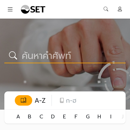
A-Z
ก-ฮ
A
B
C
D
E
F
G
H
I
J