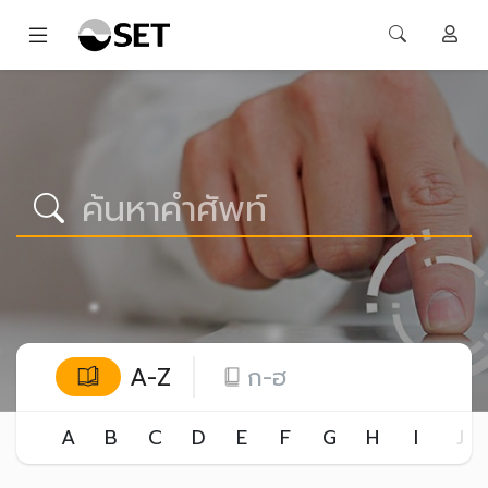
A-Z
ก-ฮ
A
B
C
D
E
F
G
H
I
J