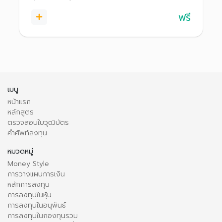
ฟรี
เมนู
หน้าแรก
หลักสูตร
ตรวจสอบใบวุฒิบัตร
คำศัพท์ลงทุน
หมวดหมู่
Money Style
การวางแผนการเงิน
หลักการลงทุน
การลงทุนในหุ้น
การลงทุนในอนุพันธ์
การลงทุนในกองทุนรวม