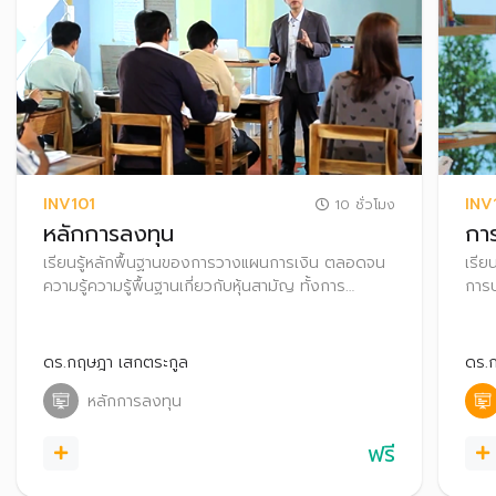
INV101
INV
10 ชั่วโมง
หลักการลงทุน
การ
เรียนรู้หลักพื้นฐานของการวางแผนการเงิน ตลอดจน
เรีย
ความรู้ความรู้พื้นฐานเกี่ยวกับหุ้นสามัญ ทั้งการ
การป
วิเคราะห์ปัจจัยพื้นฐานและการวิเคราะห์งบการเงินบริษัท
หลัก
จดทะเบียน เพื่อค้นหาบริษัทที่มีพื้นฐานดี น่าลงทุน
เครื
คัดเ
ดร.กฤษฎา เสกตระกูล
ดร.
หลักการลงทุน
ฟรี