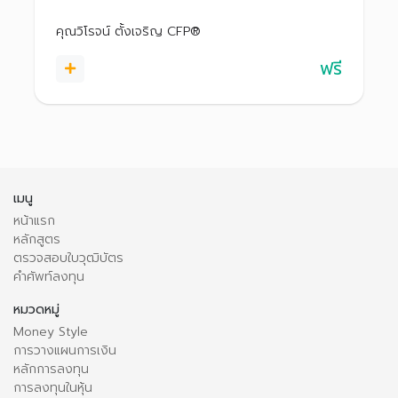
อย่างยั่งยืน
คุณวิโรจน์ ตั้งเจริญ CFP®
ฟรี
เมนู
หน้าแรก
หลักสูตร
ตรวจสอบใบวุฒิบัตร
คำศัพท์ลงทุน
หมวดหมู่
Money Style
การวางแผนการเงิน
หลักการลงทุน
การลงทุนในหุ้น