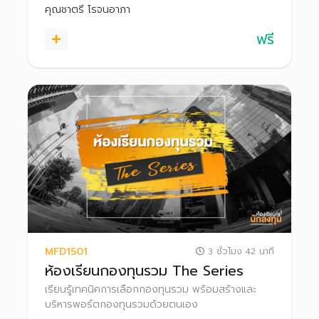
เพื่อสร้างพอร์ตลงทุนให้เติบโตอย่างยั่งยืน
คุณชาตรี โรจนอาภา
ฟรี
MFD1501
3 ชั่วโมง 42 นาที
ห้องเรียนกองทุนรวม The Series
เรียนรู้เทคนิคการเลือกกองทุนรวม พร้อมสร้างและ
บริหารพอร์ตกองทุนรวมด้วยตนเอง