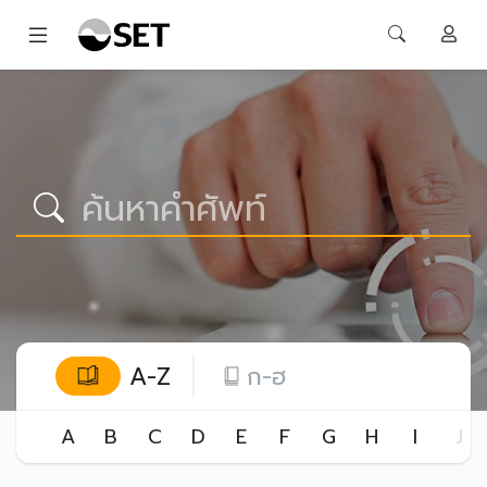
A-Z
ก-ฮ
A
B
C
D
E
F
G
H
I
J