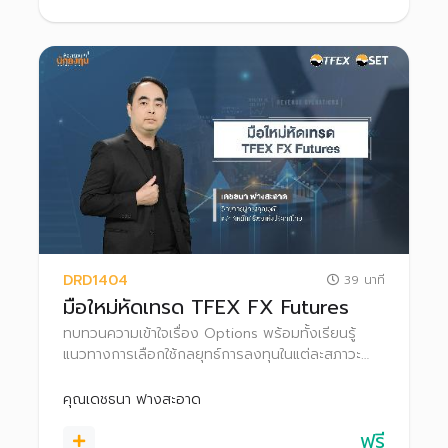
DRD1404
39 นาที
มือใหม่หัดเทรด TFEX FX Futures
ทบทวนความเข้าใจเรื่อง Options พร้อมทั้งเรียนรู้
แนวทางการเลือกใช้กลยุทธ์การลงทุนในแต่ละสภาวะ
ตลาด เพื่อให้สามารถประยุกต์ใช้และนำไปประกอบการ
ตัดสินใจในการเทรด Options
คุณเดชธนา ฟางสะอาด
ฟรี