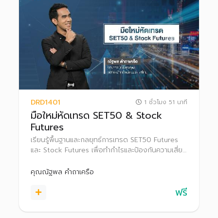
DRD1401
1 ชั่วโมง 51 นาที
มือใหม่หัดเทรด SET50 & Stock
Futures
เรียนรู้พื้นฐานและกลยุทธ์การเทรด SET50 Futures
และ Stock Futures เพื่อทำกำไรและป้องกันความเสี่ยง
ในแต่ละสภาวะตลาด
คุณณัฐพล คำถาเครือ
ฟรี