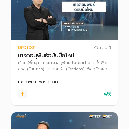
DRD1001
47 นาที
เทรดอนุพันธ์ฉบับมือใหม่
เรียนรู้พื้นฐานการเทรดอนุพันธ์ประเภทต่าง ๆ ทั้งฟิวเจ
อร์ส (Futures) และออปชัน (Options) เพื่อสร้างผล
ตอบแทนและป้องกันความเสี่ยงจากการลงทุน ทั้งใน
ภาวะตลาดขาขึ้นและขาลง
คุณเดชธนา ฟางสะอาด
ฟรี