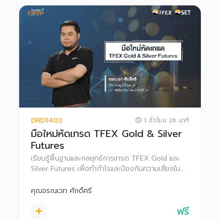
DRD1403
1 ชั่วโมง 26 นาที
มือใหม่หัดเทรด TFEX Gold & Silver
Futures
เรียนรู้พื้นฐานและกลยุทธ์การเทรด TFEX Gold และ
Silver Futures เพื่อทำกำไรและป้องกันความเสี่ยงใน
แต่ละสภาวะตลาด
คุณจรณเวท ศักดิ์ศรี
ฟรี