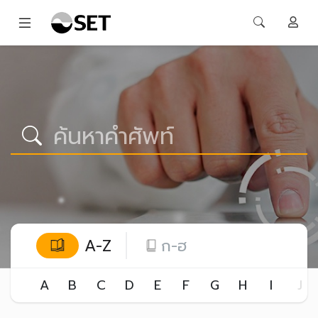
A-Z
ก-ฮ
A
B
C
D
E
F
G
H
I
J