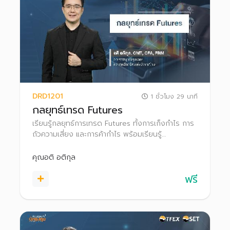
DRD1201
1 ชั่วโมง 29 นาที
กลยุทธ์เทรด Futures
เรียนรู้กลยุทธ์การเทรด Futures ทั้งการเก็งกําไร การ
ถัวความเสี่ยง และการค้ากําไร พร้อมเรียนรู้
กระบวนการทำ Block Trade ใน TFEX
คุณอติ อติกุล
ฟรี