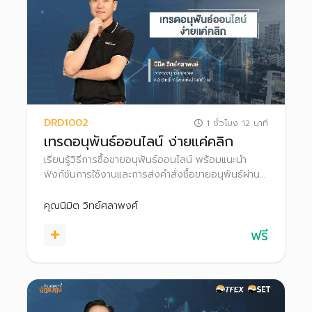
DRD1002
1 ชั่วโมง 12 นาที
เทรดอนุพันธ์ออนไลน์ ง่ายแค่คลิก
เรียนรู้วิธีการซื้อขายอนุพันธ์ออนไลน์ พร้อมแนะนำ
ฟังก์ชันการใช้งานและการส่งคำสั่งซื้อขายอนุพันธ์ผ่าน
โปรแกรม Settrade Streaming
คุณนิมิต วิทย์ศลาพงศ์
ฟรี