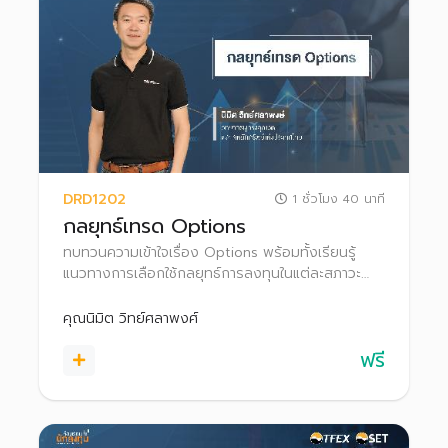
DRD1202
1 ชั่วโมง 40 นาที
กลยุทธ์เทรด Options
ทบทวนความเข้าใจเรื่อง Options พร้อมทั้งเรียนรู้
แนวทางการเลือกใช้กลยุทธ์การลงทุนในแต่ละสภาวะ
ตลาด เพื่อให้สามารถประยุกต์ใช้และนำไปประกอบการ
ตัดสินใจในการเทรด Options
คุณนิมิต วิทย์ศลาพงศ์
ฟรี