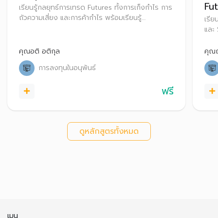
Fu
เรียนรู้กลยุทธ์การเทรด Futures ทั้งการเก็งกําไร การ
ถัวความเสี่ยง และการค้ากําไร พร้อมเรียนรู้
เรีย
กระบวนการทำ Block Trade ใน TFEX
และ 
เสี่
คุณอติ อติกุล
คุณ
การลงทุนในอนุพันธ์
ฟรี
ดูหลักสูตรทั้งหมด
เมนู