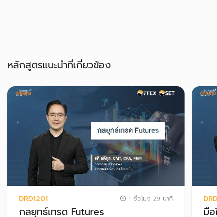
หลักสูตรแนะนำที่เกี่ยวข้อง
DRD1201
DRD
1 ชั่วโมง 29 นาที
กลยุทธ์เทรด Futures
มื