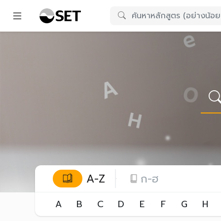
A-Z
ก-ฮ
A
B
C
D
E
F
G
H