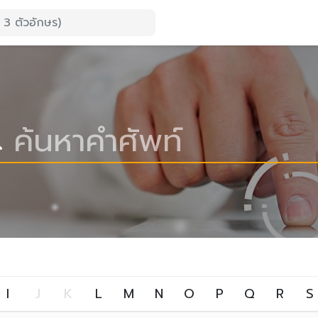
I
J
K
L
M
N
O
P
Q
R
S