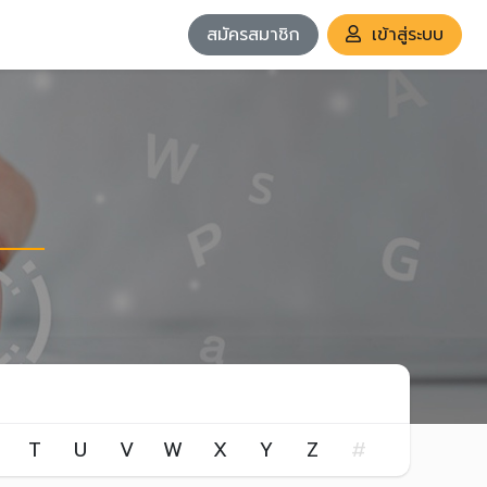
สมัครสมาชิก
เข้าสู่ระบบ
T
U
V
W
X
Y
Z
#