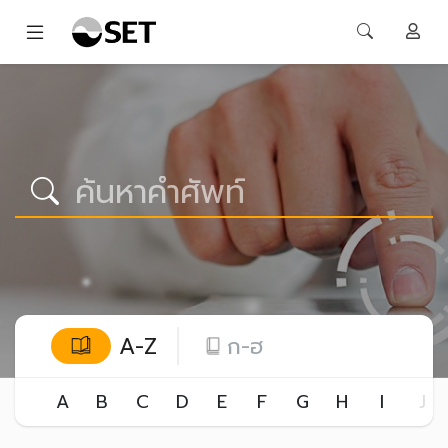
A-Z
ก-ฮ
A
B
C
D
E
F
G
H
I
J