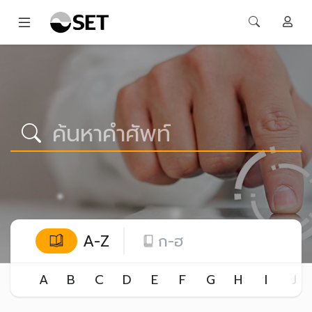
A-Z
ก-ฮ
A
B
C
D
E
F
G
H
I
J