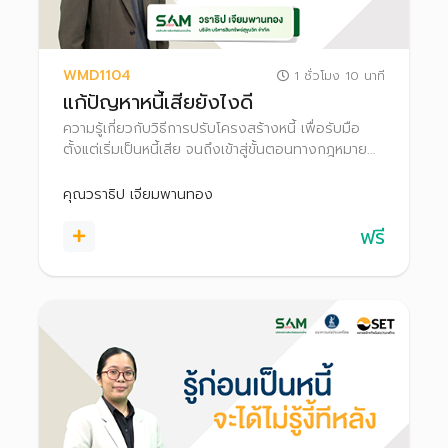
WMD1104
1 ชั่วโมง 10 นาที
แก้ปัญหาหนี้เสียยังไงดี
ความรู้เกี่ยวกับวิธีการปรับโครงสร้างหนี้ เพื่อรับมือ
ตั้งแต่เริ่มเป็นหนี้เสีย จนถึงเข้าสู่ขั้นตอนทางกฎหมาย
เหมาะกับผู้ที่มีปัญหาหนี้เสียเบื้องต้น ไปจนถึงหนี้ที่มี
ปัญหารุนแรง เช่น ถูกฟ้อง ถูกบังคับคดี
คุณวราธิป เจียมพานทอง
ฟรี