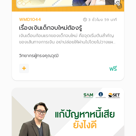
WMD1044
3 ชั่วโมง 59 นาที
เรื่องเงินเด็กจบใหม่ต้องรู้
เงินเดือนก้อนแรกของเด็กจบใหม่ คือจุดเริ่มต้นสำคัญ
ของเส้นทางการเงิน อย่าปล่อยให้ผ่านไปโดยไม่วางแผน
เพราะยิ่งเริ่มออมเงินเร็ว ยิ่งได้เปรียบกว่าใคร ทั้งมีเวลา
ให้เงินเติบโต และยังรับความเสี่ยงได้สูง
วิทยากรผู้ทรงคุณวุฒิ
ฟรี