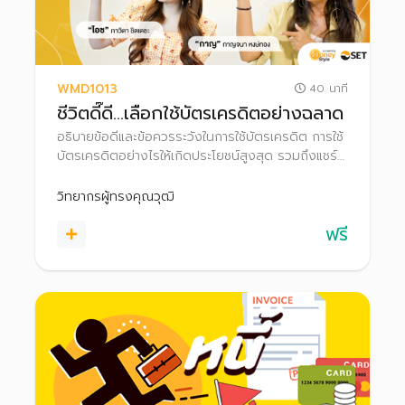
WMD1013
40 นาที
ชีวิตดี๊ดี…เลือกใช้บัตรเครดิตอย่างฉลาด
อธิบายข้อดีและข้อควรระวังในการใช้บัตรเครดิต การใช้
บัตรเครดิตอย่างไรให้เกิดประโยชน์สูงสุด รวมถึงแชร์
Case Study ของคนเป็นหนี้บัตรเครดิต พร้อมทั้ง
แนะนำการใช้บัตรเครดิตเพื่อต่อยอดเงินออม
วิทยากรผู้ทรงคุณวุฒิ
ฟรี