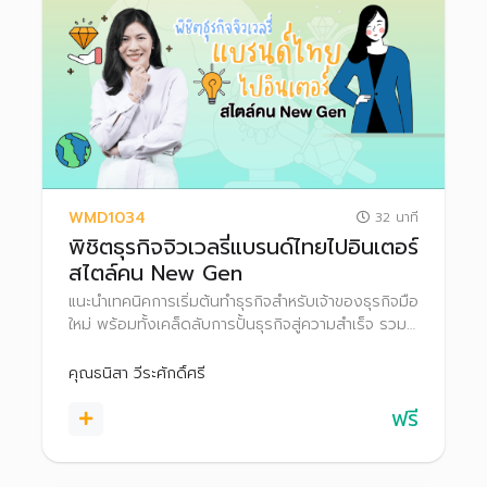
WMD1034
32 นาที
พิชิตธุรกิจจิวเวลรี่แบรนด์ไทยไปอินเตอร์
สไตล์คน New Gen
แนะนำเทคนิคการเริ่มต้นทำธุรกิจสำหรับเจ้าของธุรกิจมือ
ใหม่ พร้อมทั้งเคล็ดลับการปั้นธุรกิจสู่ความสำเร็จ รวม
ถึงการต่อยอดเงินออมผ่านการลงทุน
คุณธนิสา วีระศักดิ์ศรี
ฟรี