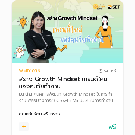
WMD1036
54 นาที
สร้าง Growth Mindset เทรนด์ใหม่
ของคนวัยทำงาน
แนะนำเทคนิคการพัฒนา Growth Mindset ในการทํา
งาน พร้อมทั้งการใช้ Growth Mindset ในการทำงาน
ให้ประสบความสำเร็จ รวมถึงเคล็ดลับวางแผนการเงิน
เพื่อเป้าหมายระยะต่าง ๆ
คุณหทัยรัตน์ ศรีนาราง
ฟรี