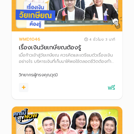
WMD1046
4 ชั่วโมง 3 นาที
เรื่องเงินวัยเกษียณต้องรู้
เมื่อก้าวเข้าสู่วัยเกษียณ ควรคิดและเตรียมตัวเรื่องเงิน
อย่างไร บริหารเงินที่เก็บมาให้พอใช้ตลอดชีวิตต้องทำ
แบบไหน มีอีกหลายเรื่องที่ควรรู้ เช่น การวางแผน
มรดก, ความเสี่ยงหากอายุยืนขึ้น มาเตรียมความพร้อม
วิทยากรผู้ทรงคุณวุฒิ
เพื่อใช้ชีวิตหลังเกษียณอย่างมีความสุขกัน!
ฟรี