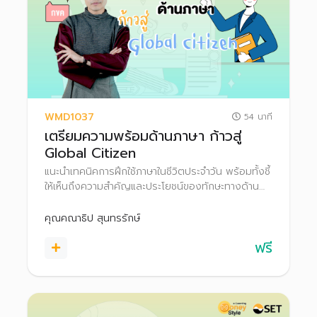
WMD1037
54 นาที
เตรียมความพร้อมด้านภาษา ก้าวสู่
Global Citizen
แนะนำเทคนิคการฝึกใช้ภาษาในชีวิตประจำวัน พร้อมทั้งชี้
ให้เห็นถึงความสำคัญและประโยชน์ของทักษะทางด้าน
ภาษาในการทำงานให้ประสบความสำเร็จ รวมถึงเคล็ดลับ
วางแผนการเงินเพื่อให้บรรลุเป้าหมายชีวิตในระยะต่าง ๆ
คุณคณาธิป สุนทรรักษ์
ฟรี