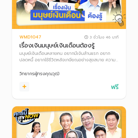
WMD1047
3 ชั่วโมง 46 นาที
เรื่องเงินมนุษย์เงินเดือนต้องรู้
มนุษย์เงินเดือนหลายคน อยากมีเงินล้านแรก อยาก
ปลดหนี้ อยากใช้ชีวิตหลังเกษียณอย่างสุขสบาย ความ
ฝันเป็นจริงได้! แค่รู้จักวางแผนการเงินอย่างเป็นระบบ
ทั้งเก็บเงิน เงินลงทุน และเลือกใช้สิทธิลดหย่อนภาษี
วิทยากรผู้ทรงคุณวุฒิ
พร้อมพัฒนาทักษะการเงินของตัวเองไปด้วย
ฟรี