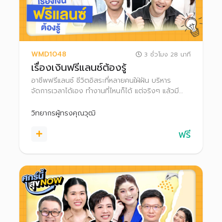
WMD1048
3 ชั่วโมง 28 นาที
เรื่องเงินฟรีแลนซ์ต้องรู้
อาชีพฟรีแลนซ์ ชีวิตอิสระที่หลายคนใฝ่ฝัน บริหาร
จัดการเวลาได้เอง ทำงานที่ไหนก็ได้ แต่จริงๆ แล้วมี
ความเสี่ยงจากรายได้ที่ไม่แน่นอน บางเดือนก็งานแน่น
บางเดือนรายได้สะดุด การวางแผนบริหารเงินและภาษี
วิทยากรผู้ทรงคุณวุฒิ
จึงเป็นสิ่งสำคัญ ช่วยให้ชีวิตฟรีแลนซ์มั่นคงและสบายใจ
ฟรี