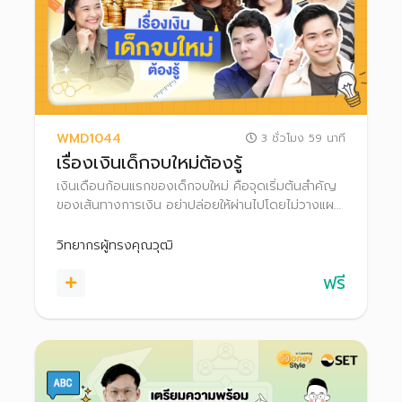
WMD1044
3 ชั่วโมง 59 นาที
เรื่องเงินเด็กจบใหม่ต้องรู้
เงินเดือนก้อนแรกของเด็กจบใหม่ คือจุดเริ่มต้นสำคัญ
ของเส้นทางการเงิน อย่าปล่อยให้ผ่านไปโดยไม่วางแผน
เพราะยิ่งเริ่มออมเงินเร็ว ยิ่งได้เปรียบกว่าใคร ทั้งมีเวลา
ให้เงินเติบโต และยังรับความเสี่ยงได้สูง
วิทยากรผู้ทรงคุณวุฒิ
ฟรี