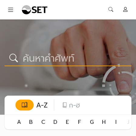
A-Z
ก-ฮ
A
B
C
D
E
F
G
H
I
J