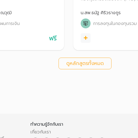
ารวางแผนมรดก, ความเสี่ยงหาก
เงินออม PVD การปรับพอร์ตก
ตรียมความพร้อม เพื่อใช้ชีวิต
ทางเลือกบริหารเงินออม PVD 
ุณวุฒิ
น.สพ.ธนัฐ ศิริวรางกูร
งมีความสุขกัน!
อายุหรือออกจากกองทุนสำรองเ
ผนการเงิน
การลงทุนในกองทุนรวม
ฟรี
ดูหลักสูตรทั้งหมด
ทำความรู้จักกับเรา
เกี่ยวกับเรา