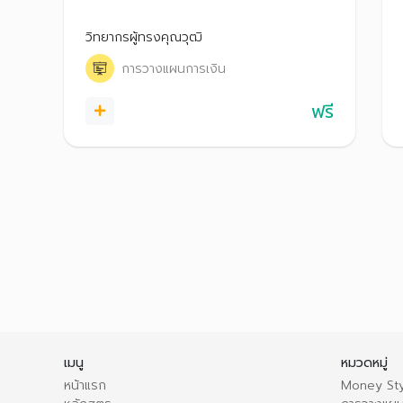
เปรียบกว่าใคร ทั้งมีเวลาให้เงินเติบโต และยังรับ
ความเสี่ยงได้สูง
วิทยากรผู้ทรงคุณวุฒิ
การวางแผนการเงิน
ฟรี
เมนู
หมวดหมู่
หน้าแรก
Money Sty