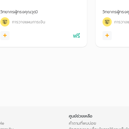
เรียนรู้วิธีบริหารเงินให้ราบรื่น เพื่อคุณภาพชีวิต
ควรรู้ เช่น ก
ที่ดีให้ตัวเองและทุกคนในครอบครัว
อายุยืนขึ้น มาเ
วิทยากรผู้ทรงคุณวุฒิ
วิทยากรผู้ทรงค
หลังเกษียณอย่า
การวางแผนการเงิน
การวางแ
ฟรี
ศูนย์ช่วยเหลือ
le
คำถามที่พบบ่อย