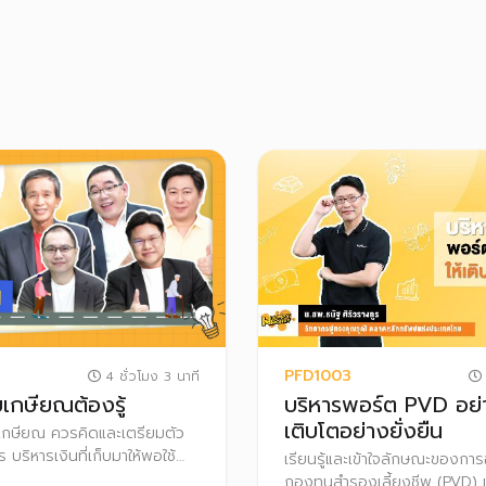
PFD1003
4 ชั่วโมง 3 นาที
ัยเกษียณต้องรู้
บริหารพอร์ต PVD อย่า
เติบโตอย่างยั่งยืน
่วัยเกษียณ ควรคิดและเตรียมตัว
ร บริหารเงินที่เก็บมาให้พอใช้
เรียนรู้และเข้าใจลักษณะของกา
ำแบบไหน มีอีกหลายเรื่องที่
กองทุนสำรองเลี้ยงชีพ (PVD) เ