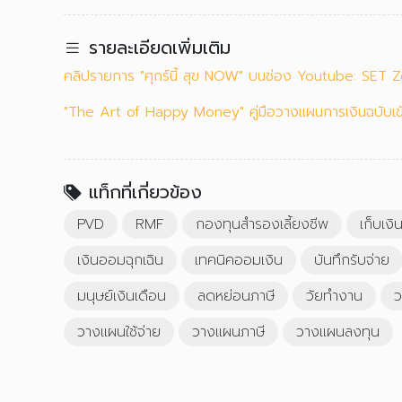
รายละเอียดเพิ่มเติม
คลิปรายการ "ศุกร์นี้ สุข NOW" บนช่อง Youtube: SET Z
"The Art of Happy Money" คู่มือวางแผนการเงินฉบับเข้า
แท็กที่เกี่ยวข้อง
PVD
RMF
กองทุนสำรองเลี้ยงชีพ
เก็บเงิ
เงินออมฉุกเฉิน
เทคนิคออมเงิน
บันทึกรับจ่าย
มนุษย์เงินเดือน
ลดหย่อนภาษี
วัยทำงาน
ว
วางแผนใช้จ่าย
วางแผนภาษี
วางแผนลงทุน