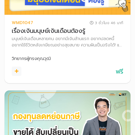
WMD1047
3 ชั่วโมง 46 นาที
เรื่องเงินมนุษย์เงินเดือนต้องรู้
มนุษย์เงินเดือนหลายคน อยากมีเงินล้านแรก อยากปลดหนี้
อยากใช้ชีวิตหลังเกษียณอย่างสุขสบาย ความฝันเป็นจริงได้! แค่
รู้จักวางแผนการเงินอย่างเป็นระบบ ทั้งเก็บเงิน เงินลงทุน และ
เลือกใช้สิทธิลดหย่อนภาษี พร้อมพัฒนาทักษะการเงินของตัว
วิทยากรผู้ทรงคุณวุฒิ
เองไปด้วย
ฟรี