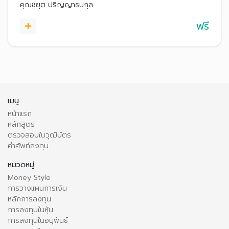
คุณชยุต ปริญญาธนกุล
ฟรี
เมนู
หน้าแรก
หลักสูตร
ตรวจสอบใบวุฒิบัตร
คำศัพท์ลงทุน
หมวดหมู่
Money Style
การวางแผนการเงิน
หลักการลงทุน
การลงทุนในหุ้น
การลงทุนในอนุพันธ์