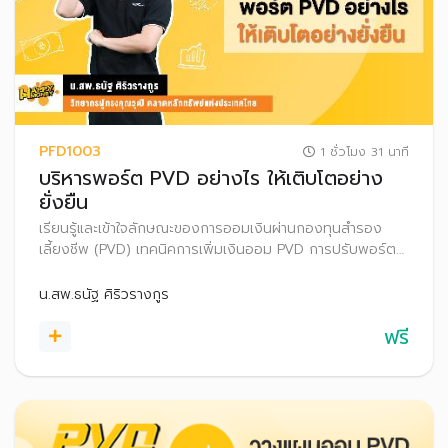
PFD1003
1 ชั่วโมง 31 นาที
บริหารพอร์ต PVD อย่างไร ให้เติบโตอย่าง
ยั่งยืน
เรียนรู้และเข้าใจลักษณะของการออมเงินผ่านกองทุนสำรอง
เลี้ยงชีพ (PVD) เทคนิคการเพิ่มเงินออม PVD การปรับพอร์ต
การลงทุน PVD ทางเลือกบริหารเงินออม PVD กรณีเกษียณ
อายุหรือออกจากกองทุนสำรองเลี้ยงชีพ
น.สพ.ธนัฐ ศิริวรางกูร
ฟรี