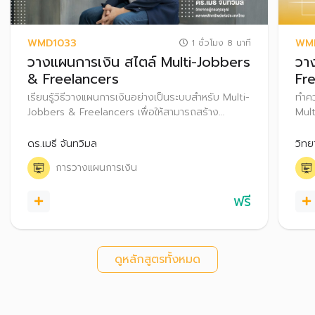
WMD1033
WM
1 ชั่วโมง 8 นาที
วางแผนการเงิน สไตล์ Multi-Jobbers
วา
& Freelancers
Fr
เรียนรู้วิธีวางแผนการเงินอย่างเป็นระบบสำหรับ Multi-
ทำคว
Jobbers & Freelancers เพื่อให้สามารถสร้าง
Mult
Passive Income และปกป้องความมั่งคั่งท่ามกลาง
ภาษี
ความท้าทายจากความไม่แน่นอนของรายได้ และข้อ
แนวท
ดร.เมธี จันทวิมล
วิทย
จำกัดของสวัสดิการ เพื่อให้เกิดชีวิตอิสระ งานโปรเงิน
ความ
การวางแผนการเงิน
ปังได้
ฟรี
ดูหลักสูตรทั้งหมด