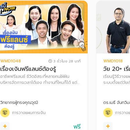
WMD1048
WMD1018
3 ชั่วโมง 28 นาที
เรื่องเงินฟรีแลนซ์ต้องรู้
วัย 20+ เริ
อาชีพฟรีแลนซ์ ชีวิตอิสระที่หลายคนใฝ่ฝัน
เรียนรู้วิธีวาง
บริหารจัดการเวลาได้เอง ทำงานที่ไหนก็ได้ แต่
ระบบตั้งแต่วัยเ
จริงๆ แล้วมีความเสี่ยงจากรายได้ที่ไม่แน่นอน
ลงทุนและวางแผน
บางเดือนก็งานแน่น บางเดือนรายได้สะดุด การ
อนาคต
วางแผนบริหารเงินและภาษี จึงเป็นสิ่งสำคัญ
วิทยากรผู้ทรงคุณวุฒิ
ดร.เมธี จันทวิ
ช่วยให้ชีวิตฟรีแลนซ์มั่นคงและสบายใจ
การวางแผนการเงิน
การวางแ
ฟรี