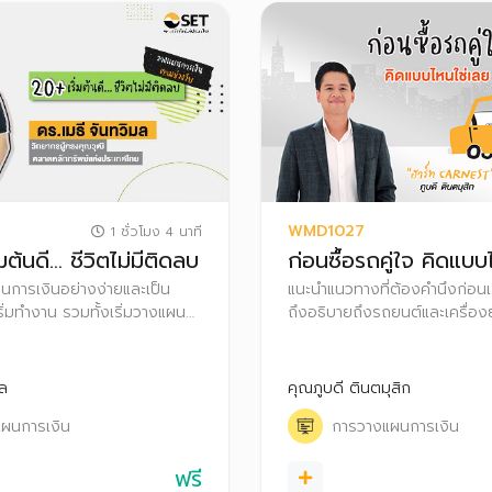
WMD1027
1 ชั่วโมง 4 นาที
่มต้นดี… ชีวิตไม่มีติดลบ
ก่อนซื้อรถคู่ใจ คิดแบบ
แผนการเงินอย่างง่ายและเป็น
แนะนำแนวทางที่ต้องคำนึงก่อนเ
ริ่มทำงาน รวมทั้งเริ่มวางแผน
ถึงอธิบายถึงรถยนต์และเครื่อ
ภาษี เพื่อสร้างความมั่งคั่งใน
ต่างๆ ว่ามีข้อดี ข้อควรระวังอย
พร้อมทั้งแนะนำเทคนิคบริหารจั
หนี้รถและการผ่อนรถอย่างไรให
มล
คุณภูบดี ตินตมุสิก
ผนการเงิน
การวางแผนการเงิน
ฟรี