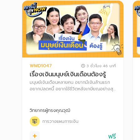
WMD1047
3 ชั่วโมง 46 นาที
เรื่องเงินมนุษย์เงินเดือนต้องรู้
มนุษย์เงินเดือนหลายคน อยากมีเงินล้านแรก
อยากปลดหนี้ อยากใช้ชีวิตหลังเกษียณอย่างสุข
สบาย ความฝันเป็นจริงได้! แค่รู้จักวางแผนการ
เงินอย่างเป็นระบบ ทั้งเก็บเงิน เงินลงทุน และ
เลือกใช้สิทธิลดหย่อนภาษี พร้อมพัฒนาทักษะ
วิทยากรผู้ทรงคุณวุฒิ
การเงินของตัวเองไปด้วย
การวางแผนการเงิน
ฟรี