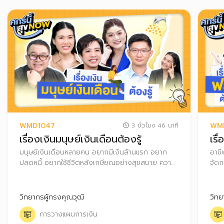
WMD1047
WM
3 ชั่วโมง 46 นาที
เรื่องเงินมนุษย์เงินเดือนต้องรู้
เรื
มนุษย์เงินเดือนหลายคน อยากมีเงินล้านแรก อยาก
อาชี
ปลดหนี้ อยากใช้ชีวิตหลังเกษียณอย่างสุขสบาย ความ
จัดก
ฝันเป็นจริงได้! แค่รู้จักวางแผนการเงินอย่างเป็นระบบ
ความ
ทั้งเก็บเงิน เงินลงทุน และเลือกใช้สิทธิลดหย่อนภาษี
บางเ
พร้อมพัฒนาทักษะการเงินของตัวเองไปด้วย
จึงเ
วิทยากรผู้ทรงคุณวุฒิ
วิทย
การวางแผนการเงิน