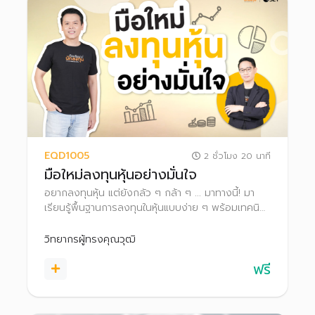
EQD1005
2 ชั่วโมง 20 นาที
มือใหม่ลงทุนหุ้นอย่างมั่นใจ
อยากลงทุนหุ้น แต่ยังกลัว ๆ กล้า ๆ ... มาทางนี้! มา
เรียนรู้พื้นฐานการลงทุนในหุ้นแบบง่าย ๆ พร้อมเทคนิค
และเครื่องมือที่ใช้ในการคัดกรองและวิเคราะห์หุ้นด้วย
ตนเอง ไปจนถึงขั้นตอนการซื้อขายหุ้น เพื่อเริ่มต้น
วิทยากรผู้ทรงคุณวุฒิ
ลงทุนได้อย่างมั่นใจ สร้างพอร์ตที่เติบโตได้ในระยะยาว
ฟรี