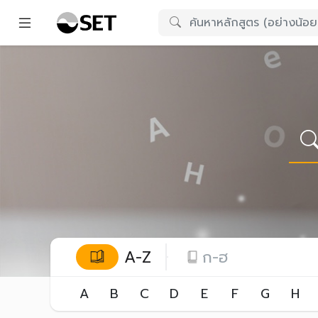
A-Z
ก-ฮ
A
B
C
D
E
F
G
H