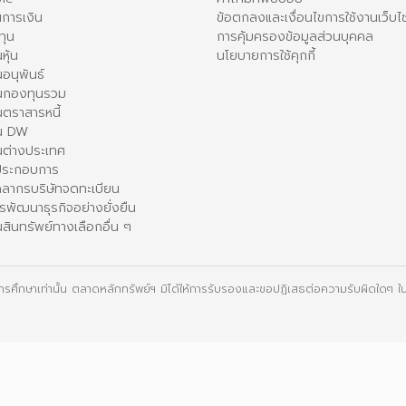
การเงิน
ข้อตกลงและเงื่อนไขการใช้งานเว็บไ
ทุน
การคุ้มครองข้อมูลส่วนบุคคล
หุ้น
นโยบายการใช้คุกกี้
อนุพันธ์
นกองทุนรวม
ตราสารหนี้
ใน DW
นต่างประเทศ
้ประกอบการ
คลากรบริษัทจดทะเบียน
รพัฒนาธุรกิจอย่างยั่งยืน
สินทรัพย์ทางเลือกอื่น ๆ
ื่อการศึกษาเท่านั้น ตลาดหลักทรัพย์ฯ มิได้ให้การรับรองและขอปฏิเสธต่อความรับผิดใดๆ ในเ