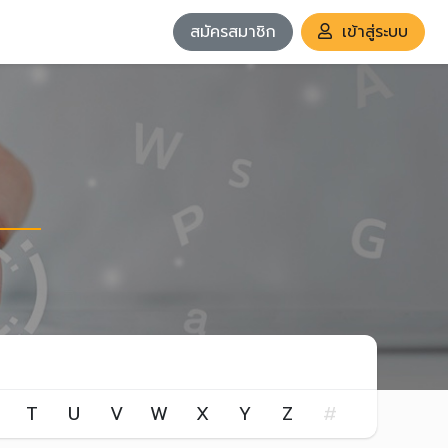
สมัครสมาชิก
เข้าสู่ระบบ
T
U
V
W
X
Y
Z
#