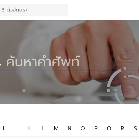
I
J
K
L
M
N
O
P
Q
R
S