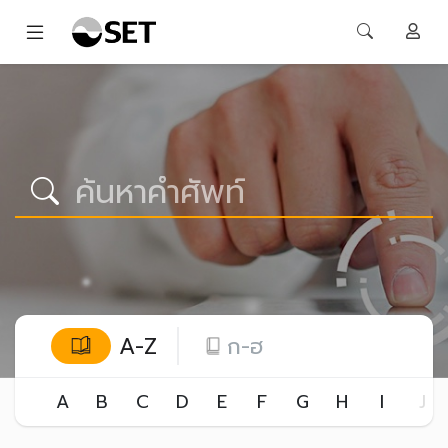
A-Z
ก-ฮ
A
B
C
D
E
F
G
H
I
J