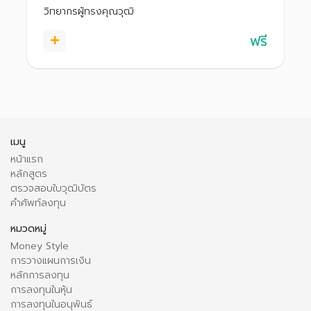
ตนเอง ไปจนถึงขั้นตอนการซื้อขายหุ้น เพื่อเริ่มต้น
วิทยากรผู้ทรงคุณวุฒิ
ลงทุนได้อย่างมั่นใจ สร้างพอร์ตที่เติบโตได้ในระยะยาว
ฟรี
เมนู
หน้าแรก
หลักสูตร
ตรวจสอบใบวุฒิบัตร
คำศัพท์ลงทุน
หมวดหมู่
Money Style
การวางแผนการเงิน
หลักการลงทุน
การลงทุนในหุ้น
การลงทุนในอนุพันธ์