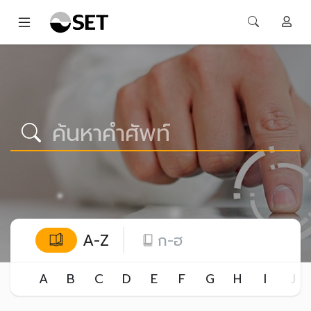
A-Z
ก-ฮ
A
B
C
D
E
F
G
H
I
J