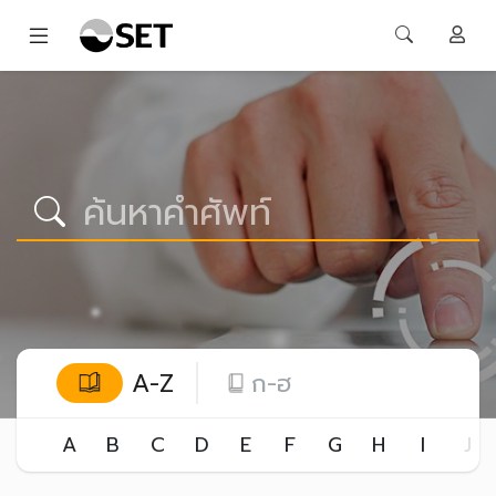
A-Z
ก-ฮ
A
B
C
D
E
F
G
H
I
J