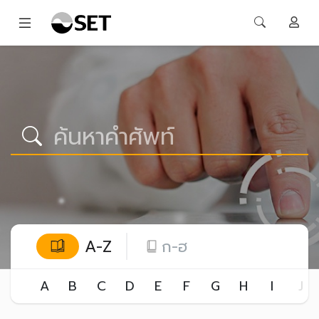
A-Z
ก-ฮ
A
B
C
D
E
F
G
H
I
J