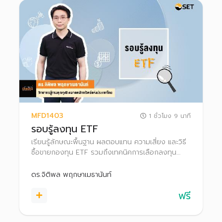
MFD1403
1 ชั่วโมง 9 นาที
รอบรู้ลงทุน ETF
เรียนรู้ลักษณะพื้นฐาน ผลตอบแทน ความเสี่ยง และวิธี
ซื้อขายกองทุน ETF รวมถึงเทคนิคการเลือกลงทุน
ETF และรู้จักเครื่องมือที่ช่วยคัดกรอง เพื่อให้สามารถ
เลือกลงทุนในกองทุนที่เหมาะสมกับตนเองได้
ดร.จิติพล พฤกษาเมธานันท์
ฟรี