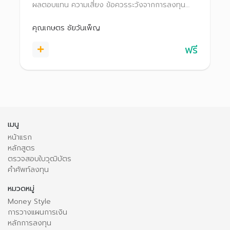
ผลตอบแทน ความเสี่ยง ข้อควรระวังจากการลงทุน
สิทธิประโยชน์ทางภาษี ตลอดจนเทคนิคการเลือก
กองทุนรวมให้เหมาะกับตนเอง
คุณเกษตร ชัยวันเพ็ญ
ฟรี
เมนู
หน้าแรก
หลักสูตร
ตรวจสอบใบวุฒิบัตร
คำศัพท์ลงทุน
หมวดหมู่
Money Style
การวางแผนการเงิน
หลักการลงทุน