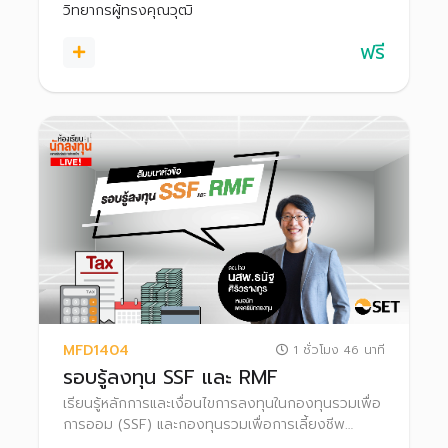
ฐาน (Infrastructure Fund) ตลอดจนวิธีการวิเคราะห์
วิทยากรผู้ทรงคุณวุฒิ
เพื่อตัดสินใจเลือกลงทุน
ฟรี
MFD1404
1 ชั่วโมง 46 นาที
รอบรู้ลงทุน SSF และ RMF
เรียนรู้หลักการและเงื่อนไขการลงทุนในกองทุนรวมเพื่อ
การออม (SSF) และกองทุนรวมเพื่อการเลี้ยงชีพ
(RMF) เพื่อประหยัดภาษี พร้อมเทคนิคการค้นหา