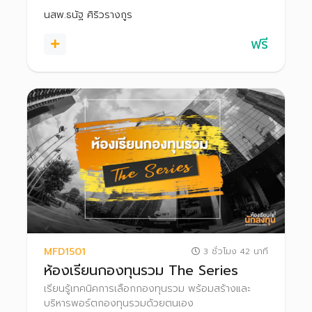
กองทุนง่าย ๆ ได้ด้วยตนเอง
นสพ.ธนัฐ ศิริวรางกูร
ฟรี
MFD1501
3 ชั่วโมง 42 นาที
ห้องเรียนกองทุนรวม The Series
เรียนรู้เทคนิคการเลือกกองทุนรวม พร้อมสร้างและ
บริหารพอร์ตกองทุนรวมด้วยตนเอง