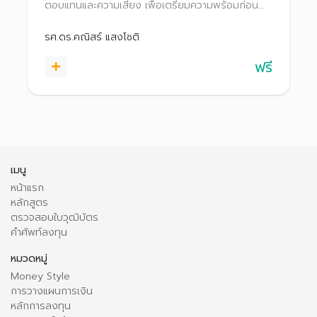
ตอบแทนและความเสี่ยง เพื่อเตรียมความพร้อมก่อน
ก้าวสู่สนามลงทุนอย่างมั่นใจ
รศ.ดร.คณิสร์ แสงโชติ
ฟรี
เมนู
หน้าแรก
หลักสูตร
ตรวจสอบใบวุฒิบัตร
คำศัพท์ลงทุน
หมวดหมู่
Money Style
การวางแผนการเงิน
หลักการลงทุน