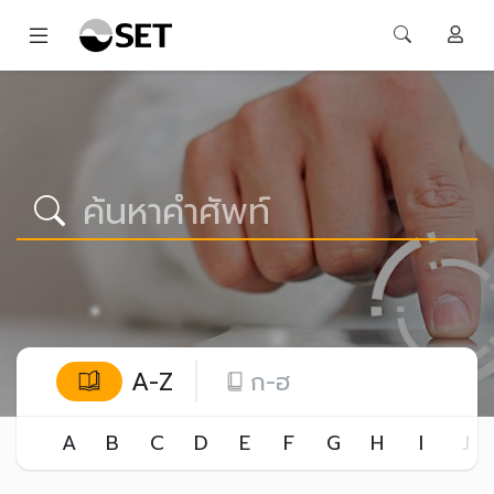
A-Z
ก-ฮ
A
B
C
D
E
F
G
H
I
J