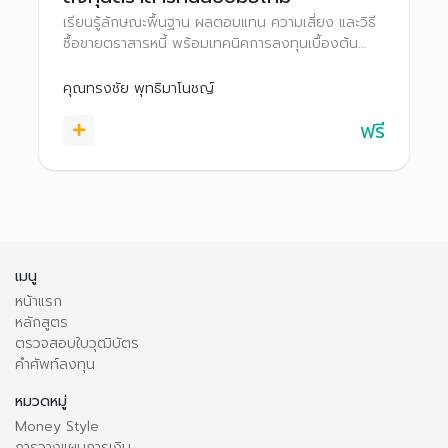
เรียนรู้ลักษณะพื้นฐาน ผลตอบแทน ความเสี่ยง และวิธี
ซื้อขายตราสารหนี้ พร้อมเทคนิคการลงทุนเบื้องต้น
เพื่อตัดสินใจลงทุนได้อย่างเหมาะสม
คุณทรงชัย พุทธิมาโนชญ์
ฟรี
เมนู
หน้าแรก
หลักสูตร
ตรวจสอบใบวุฒิบัตร
คำศัพท์ลงทุน
หมวดหมู่
Money Style
การวางแผนการเงิน