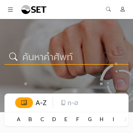
A-Z
ก-ฮ
A
B
C
D
E
F
G
H
I
J