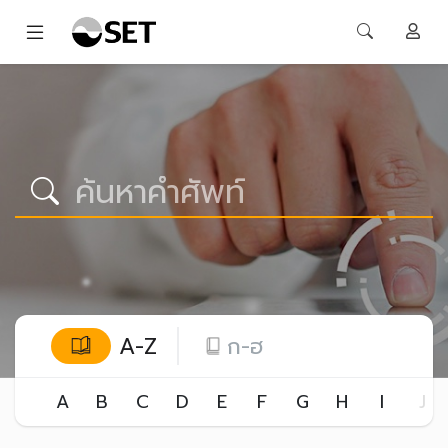
A-Z
ก-ฮ
A
B
C
D
E
F
G
H
I
J