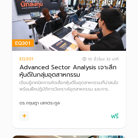
EQ301
10 ชั่วโมง 32 นาที
Advanced Sector Analysis เจาะลึก
หุ้นดีในกลุ่มอุตสาหกรรม
เรียนรู้เทคนิคการคัดเลือกหุ้นดีในอุตสาหกรรมที่น่าสนใจ
พร้อมฝึกปฏิบัติการวิเคราะห์อุตสาหกรรม และการ
วิเคราะห์หุ้นรายตัวในกลุ่มฯ และเยี่ยมชมบริษัทจด
ทะเบียนเด่น (HMPRO / CHG)
ดร.กฤษฎา เสกตระกูล
ฟรี