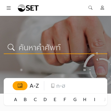
A-Z
ก-ฮ
A
B
C
D
E
F
G
H
I
J