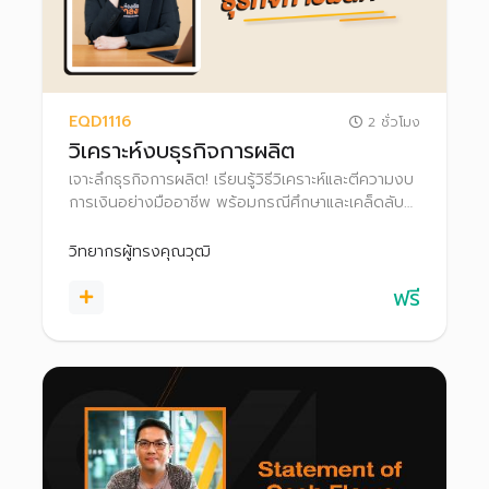
EQD1116
2 ชั่วโมง
วิเคราะห์งบธุรกิจการผลิต
เจาะลึกธุรกิจการผลิต! เรียนรู้วิธีวิเคราะห์และตีความงบ
การเงินอย่างมืออาชีพ พร้อมกรณีศึกษาและเคล็ดลับ
จากนักวิเคราะห์และนักลงทุนตัวจริง เพิ่มความมั่นใจใน
ทุกการตัดสินใจลงทุนในธุรกิจการผลิต
วิทยากรผู้ทรงคุณวุฒิ
ฟรี