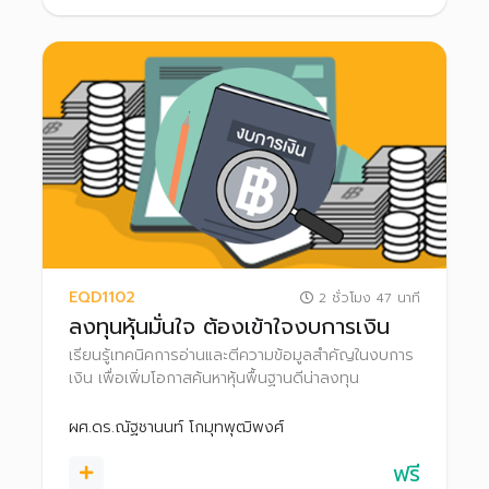
EQD1102
2 ชั่วโมง 47 นาที
ลงทุนหุ้นมั่นใจ ต้องเข้าใจงบการเงิน
เรียนรู้เทคนิคการอ่านและตีความข้อมูลสำคัญในงบการ
เงิน เพื่อเพิ่มโอกาสค้นหาหุ้นพื้นฐานดีน่าลงทุน
ผศ.ดร.ณัฐชานนท์ โกมุทพุฒิพงศ์
ฟรี