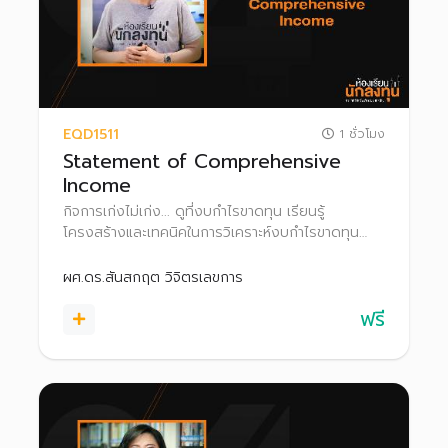
EQD1511
1 ชั่วโมง
Statement of Comprehensive
Income
กิจการเก่งไม่เก่ง... ดูที่งบกำไรขาดทุน เรียนรู้
โครงสร้างและเทคนิคในการวิเคราะห์งบกำไรขาดทุน
เบ็ดเสร็จ เพื่อเพิ่มโอกาสค้นหาหุ้นพื้นฐานดี น่าลงทุน
ผศ.ดร.สันสกฤต วิจิตรเลขการ
ฟรี