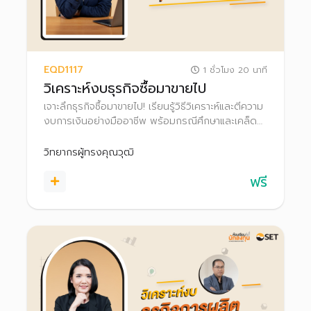
EQD1117
1 ชั่วโมง 20 นาที
วิเคราะห์งบธุรกิจซื้อมาขายไป
เจาะลึกธุรกิจซื้อมาขายไป! เรียนรู้วิธีวิเคราะห์และตีความ
งบการเงินอย่างมืออาชีพ พร้อมกรณีศึกษาและเคล็ด
ลับจากนักวิเคราะห์และนักลงทุนตัวจริง เพิ่มความมั่นใจ
ในทุกการตัดสินใจลงทุนในธุรกิจซื้อมาขายไป
วิทยากรผู้ทรงคุณวุฒิ
ฟรี