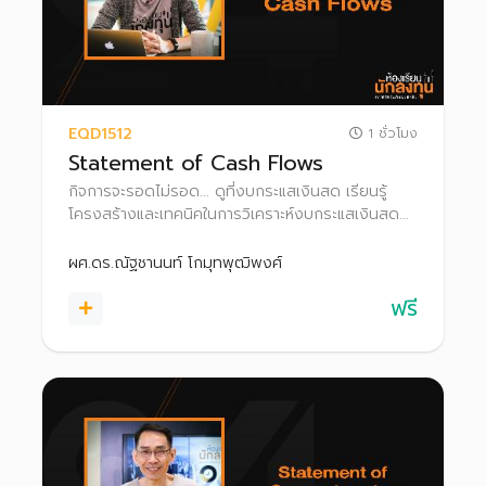
EQD1512
1 ชั่วโมง
Statement of Cash Flows
กิจการจะรอดไม่รอด... ดูที่งบกระแสเงินสด เรียนรู้
โครงสร้างและเทคนิคในการวิเคราะห์งบกระแสเงินสด
ผ่านกรณีศึกษาต่างๆ เพื่อเพิ่มโอกาสค้นหาหุ้นพื้นฐานดี
น่าลงทุน
ผศ.ดร.ณัฐชานนท์ โกมุทพุฒิพงศ์
ฟรี