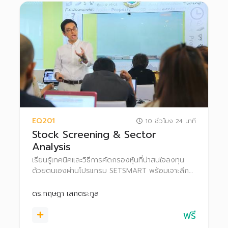
EQ201
10 ชั่วโมง 24 นาที
Stock Screening & Sector
Analysis
เรียนรู้เทคนิคและวิธีการคัดกรองหุ้นที่น่าสนใจลงทุน
ด้วยตนเองผ่านโปรแกรม SETSMART พร้อมเจาะลึก
การวิเคราะห์หุ้นในอุตสาหกรรมยอดฮิต ทั้ง ICT
อสังหาริมทรัพย์ และบริการ
ดร.กฤษฎา เสกตระกูล
ฟรี