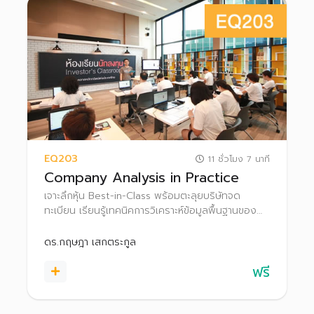
EQ203
11 ชั่วโมง 7 นาที
Company Analysis in Practice
เจาะลึกหุ้น Best-in-Class พร้อมตะลุยบริษัทจด
ทะเบียน เรียนรู้เทคนิคการวิเคราะห์ข้อมูลพื้นฐานของ
บริษัทในมุมมองต่างๆ ทั้งการอ่านแบบ 56-1 การอ่าน
งบการเงินเบื้องต้น พร้อมเจาะข้อมูลเชิงลึกจากผู้
ดร.กฤษฎา เสกตระกูล
บริหารระดับสูงหรือ IR ของบริษัทผ่านการเยี่ยมชม
ฟรี
บริษัทจดทะเบียน