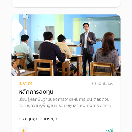
INV101
10 ชั่วโมง
หลักการลงทุน
เรียนรู้หลักพื้นฐานของการวางแผนการเงิน ตลอดจน
ความรู้ความรู้พื้นฐานเกี่ยวกับหุ้นสามัญ ทั้งการวิเคราะห์
ปัจจัยพื้นฐานและการวิเคราะห์งบการเงินบริษัทจด
ทะเบียน เพื่อค้นหาบริษัทที่มีพื้นฐานดี น่าลงทุน
ดร.กฤษฎา เสกตระกูล
ฟรี