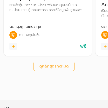
An
เจาะลึกหุ้น Best-in-Class พร้อมตะลุยบริษัทจด
ทะเบียน เรียนรู้เทคนิคการวิเคราะห์ข้อมูลพื้นฐานของ
เรีย
บริษัทในมุมมองต่างๆ ทั้งการอ่านแบบ 56-1 การอ่าน
ด้ว
งบการเงินเบื้องต้น พร้อมเจาะข้อมูลเชิงลึกจากผู้
การว
บริหารระดับสูงหรือ IR ของบริษัทผ่านการเยี่ยมชม
อสัง
ดร.กฤษฎา เสกตระกูล
ดร.
บริษัทจดทะเบียน
การลงทุนในหุ้น
ฟรี
ดูหลักสูตรทั้งหมด