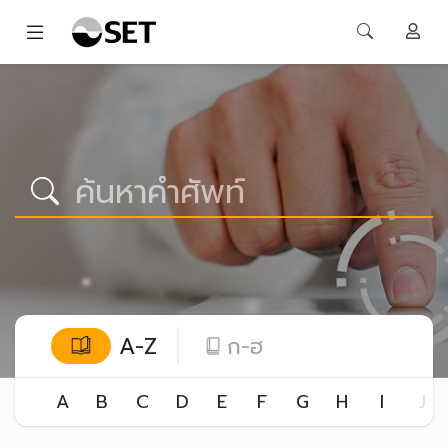
A-Z
ก-ฮ
A
B
C
D
E
F
G
H
I
J