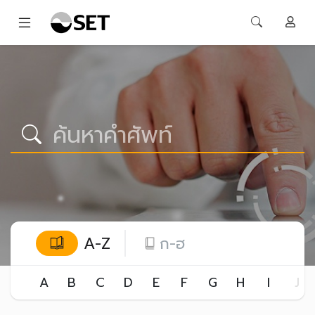
A-Z
ก-ฮ
A
B
C
D
E
F
G
H
I
J