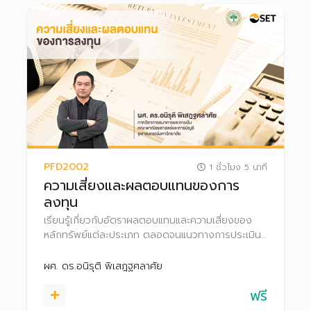
PFD2002
1 ชั่วโมง 5 นาที
ความเสี่ยงและผลตอบแทนของการ
ลงทุน
เรียนรู้เกี่ยวกับอัตราผลตอบแทนและความเสี่ยงของ
หลักทรัพย์แต่ละประเภท ตลอดจนแนวทางการประเมิน
มูลค่าตราสารทุนและตราสารหนี้
ผศ. ดร.อนิรุติ พิเสฎฐศลาศัย
ฟรี