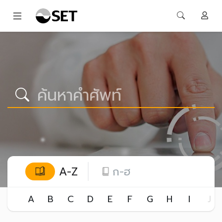
A-Z
ก-ฮ
A
B
C
D
E
F
G
H
I
J