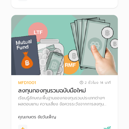
MFD1001
2 ชั่วโมง 14 นาที
ลงทุนกองทุนรวมฉบับมือใหม่
เรียนรู้ลักษณะพื้นฐานของกองทุนรวมประเภทต่างๆ
ผลตอบแทน ความเสี่ยง ข้อควรระวังจากการลงทุน
สิทธิประโยชน์ทางภาษี ตลอดจนเทคนิคการเลือก
กองทุนรวมให้เหมาะกับตนเอง
คุณเกษตร ชัยวันเพ็ญ