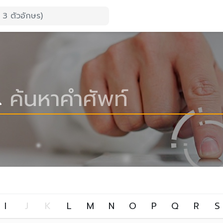
I
J
K
L
M
N
O
P
Q
R
S