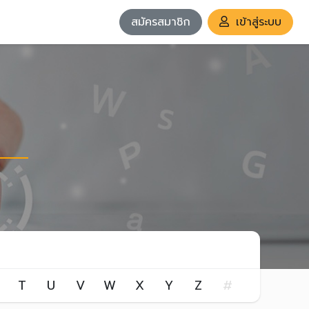
สมัครสมาชิก
เข้าสู่ระบบ
T
U
V
W
X
Y
Z
#