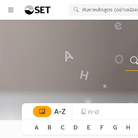
A-Z
ก-ฮ
A
B
C
D
E
F
G
H