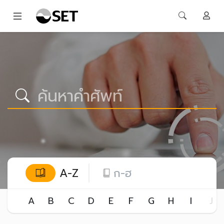
A-Z
ก-ฮ
A
B
C
D
E
F
G
H
I
J