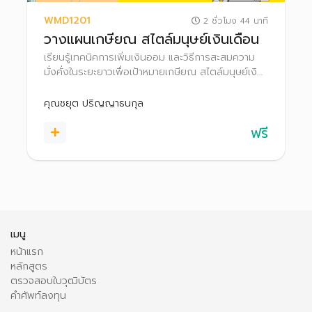
WMD1201
2 ชั่วโมง 44 นาที
วางแผนเกษียณ สไตล์มนุษย์เงินเดือน
เรียนรู้เทคนิคการเพิ่มเงินออม และวิธีการสะสมความ
มั่งคั่งในระยะยาวเพื่อเป้าหมายเกษียณ สไตล์มนุษย์เงิน
เดือน
คุณชยุต ปริญญาธนกุล
ฟรี
เมนู
หน้าแรก
หลักสูตร
ตรวจสอบใบวุฒิบัตร
คำศัพท์ลงทุน