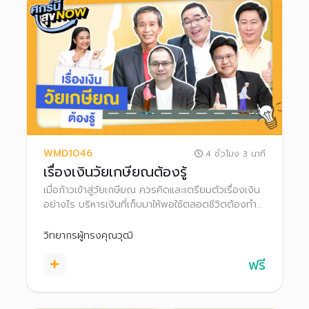
WMD1046
4 ชั่วโมง 3 นาที
เรื่องเงินวัยเกษียณต้องรู้
เมื่อก้าวเข้าสู่วัยเกษียณ ควรคิดและเตรียมตัวเรื่องเงิน
อย่างไร บริหารเงินที่เก็บมาให้พอใช้ตลอดชีวิตต้องทำ
แบบไหน มีอีกหลายเรื่องที่ควรรู้ เช่น การวางแผน
มรดก, ความเสี่ยงหากอายุยืนขึ้น มาเตรียมความพร้อม
วิทยากรผู้ทรงคุณวุฒิ
เพื่อใช้ชีวิตหลังเกษียณอย่างมีความสุขกัน!
ฟรี