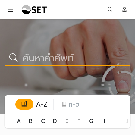
A-Z
ก-ฮ
A
B
C
D
E
F
G
H
I
J