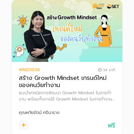
WMD1036
54 นาที
สร้าง Growth Mindset เทรนด์ใหม่
ของคนวัยทำงาน
แนะนำเทคนิคการพัฒนา Growth Mindset ในการทํา
งาน พร้อมทั้งการใช้ Growth Mindset ในการทำงาน
ให้ประสบความสำเร็จ รวมถึงเคล็ดลับวางแผนการเงิน
เพื่อเป้าหมายระยะต่าง ๆ
คุณหทัยรัตน์ ศรีนาราง
ฟรี