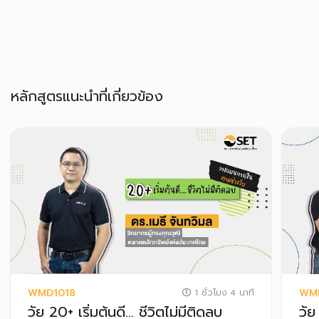
หลักสูตรแนะนำที่เกี่ยวข้อง
WMD1018
WM
1 ชั่วโมง 4 นาที
วัย 20+ เริ่มต้นดี… ชีวิตไม่มีติดลบ
วัย