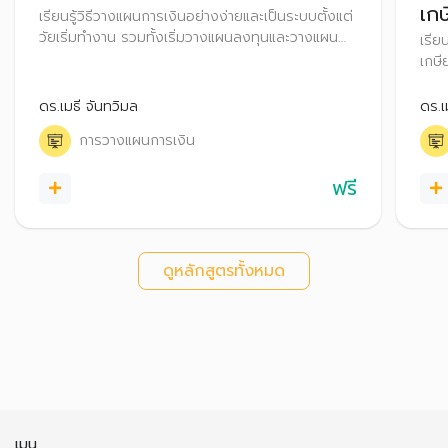
เก
เรียนรู้วิธีวางแผนการเงินอย่างง่ายและเป็นระบบตั้งแต่
วัยเริ่มทำงาน รวมทั้งเริ่มวางแผนลงทุนและวางแผน
เรีย
ภาษี เพื่อสร้างความมั่งคั่งในอนาคต
เกษี
มีคว
ดร.เมธี จันทวิมล
ดร.เ
การวางแผนการเงิน
ฟรี
ดูหลักสูตรทั้งหมด
เมนู